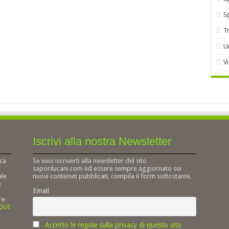
S
T
U
V
Iscrivi alla nostra Newsletter
ca
Se vuoi iscriverti alla newsletter del sito
.
saporilucani.com ed essere sempre aggiornato sui
ale
nuovi contenuti pubblicati, compila il form sottostante.
e
Email
re
 QUI
Accetto le regole sulla privacy di questo sito