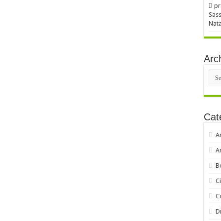
Il p
Sass
Nata
Arch
Arch
Cat
A
A
B
C
C
Di