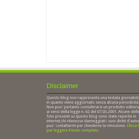
Disclaimer
Questo blog non rappresenta una testata giornalisti
in quanto viene aggiornato senza alcuna periodicità
Non puo' pertanto considerarsi un prodotto editori
ai sensi della legge n. 62 del 07.03.2001. Alcune dell
foto presenti su questo blog sono state reperite in
internet,chi ritenesse danneggiati i suoi diritti d'auto
puo' contattarmi per chiederne la rimozione.
Clicca
per leggere il testo completo.