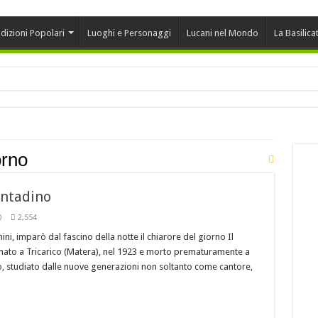
dizioni Popolari
Luoghi e Personaggi
Lucani nel Mondo
La Basilica
onansegna vince alla XII edizione di Sherbeth Festival 2020
rcini
orno
ontadino
cruschi
0
2,554
ni, imparò dal fascino della notte il chiarore del giorno Il
 LA MIGLIORE CUCINA REGIONALE D’ITALIA !
 nato a Tricarico (Matera), nel 1923 e morto prematuramente a
peroni rossi sott’aceto
o, studiato dalle nuove generazioni non soltanto come cantore,
 l’appuntamento con “Cinemadamare” dal 4 al 11 Agosto