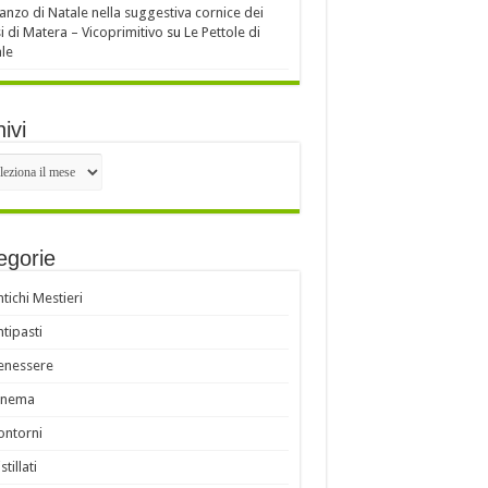
ranzo di Natale nella suggestiva cornice dei
i di Matera – Vicoprimitivo
su
Le Pettole di
le
ivi
ivi
egorie
ntichi Mestieri
ntipasti
enessere
inema
ontorni
stillati