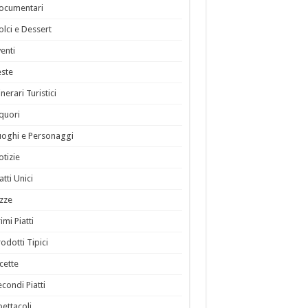
ocumentari
olci e Dessert
venti
este
inerari Turistici
iquori
uoghi e Personaggi
otizie
atti Unici
izze
imi Piatti
rodotti Tipici
icette
econdi Piatti
pettacoli