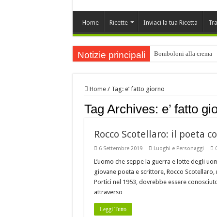
Home
Ricette
Inviaci la tua Ricetta
Tra
Notizie principali
Bomboloni alla crema
Buone Feste
ORO LUCANO di Luigi Bu
Home
/
Tag:
e’ fatto giorno
Orecchiette ai funghi po
Tag Archives:
e’ fatto gi
Buone Feste !!!
Cartellate Lucane
Rocco Scotellaro: il poeta c
Baccalà con i peperoni 
6 Settembre 2019
Luoghi e Personaggi
L’uomo che seppe la guerra e lotte degli uomi
È DELLA BASILICATA
giovane poeta e scrittore, Rocco Scotellaro,
Costine di maiale con pe
Portici nel 1953, dovrebbe essere conosciut
attraverso …
A Nova Siri si rinnova
Leggi Tutto