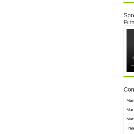
Spot
Fil
Com
Mar
Mar
Mar
Fran