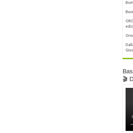
Bomb
Buon
ORO 
ediz
Orec
Dall
Gius
Basi
🎬 