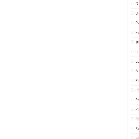
D
D
E
F
It
L
L
N
Pi
P
Pr
P
R
S
S