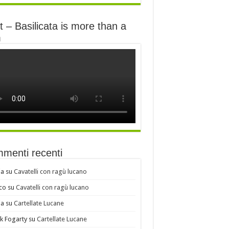
 – Basilicata is more than a
m
menti recenti
ia
su
Cavatelli con ragù lucano
co
su
Cavatelli con ragù lucano
ia
su
Cartellate Lucane
k Fogarty
su
Cartellate Lucane