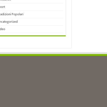
port
radizioni Popolari
ncategorized
ideo