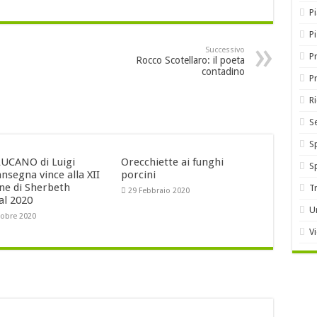
Pi
P
Successivo
Pr
Rocco Scotellaro: il poeta
contadino
P
R
S
S
UCANO di Luigi
Orecchiette ai funghi
S
nsegna vince alla XII
porcini
one di Sherbeth
T
29 Febbraio 2020
al 2020
U
tobre 2020
V