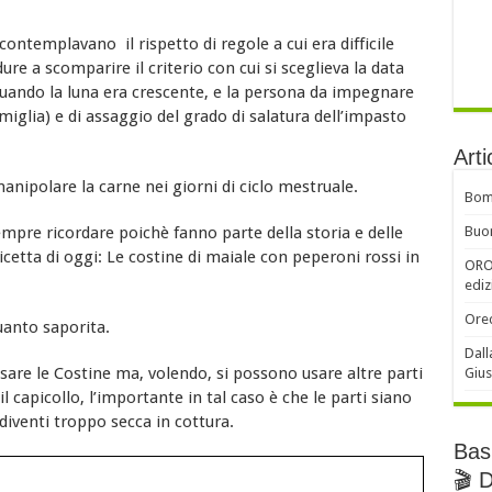
contemplavano il rispetto di regole a cui era difficile
e a scomparire il criterio con cui si sceglieva la data
quando la luna era crescente, e la persona da impegnare
iglia) e di assaggio del grado di salatura dell’impasto
Arti
manipolare la carne nei giorni di ciclo mestruale.
Bomb
empre ricordare poichè fanno parte della storia e delle
Buon
ricetta di oggi: Le costine di maiale con peperoni rossi in
ORO 
ediz
Orec
uanto saporita.
Dall
sare le Costine ma, volendo, si possono usare altre parti
Gius
l capicollo, l’importante in tal caso è che le parti siano
 diventi troppo secca in cottura.
Basi
🎬 