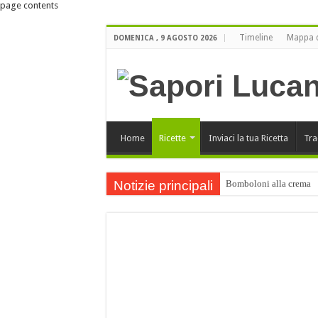
page contents
Timeline
Mappa d
DOMENICA , 9 AGOSTO 2026
Home
Ricette
Inviaci la tua Ricetta
Tra
Notizie principali
Bomboloni alla crema