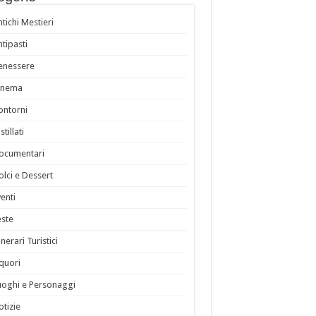
ntichi Mestieri
ntipasti
enessere
inema
ontorni
stillati
ocumentari
olci e Dessert
venti
este
inerari Turistici
iquori
uoghi e Personaggi
otizie