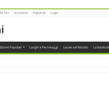
el Sito
Disclaimer
Registrati
Login
dizioni Popolari
Luoghi e Personaggi
Lucani nel Mondo
La Basilica