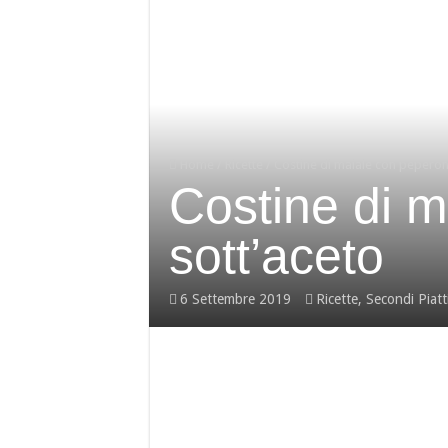
Home
/
Ricette
/
Costine di maiale con peperoni
Costine di m
sott’aceto
6 Settembre 2019
Ricette
,
Secondi Piatt