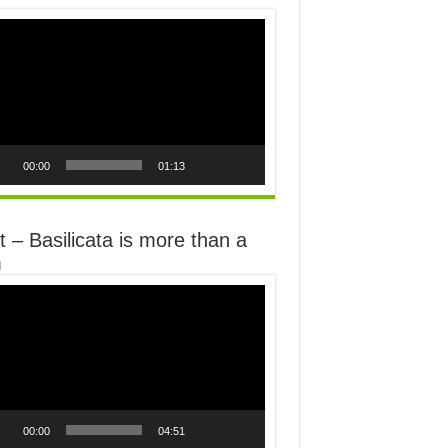
o
er
00:00
01:13
 – Basilicata is more than a
m
o
er
00:00
04:51