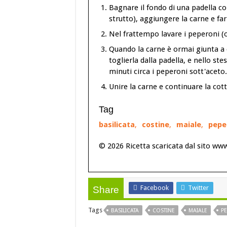
Bagnare il fondo di una padella co
strutto), aggiungere la carne e fa
Nel frattempo lavare i peperoni (o p
Quando la carne è ormai giunta a c
toglierla dalla padella, e nello st
minuti circa i peperoni sott'aceto.
Unire la carne e continuare la cott
Tag
basilicata
,
costine
,
maiale
,
pepe
© 2026 Ricetta scaricata dal sito ww
Facebook
Twitter
Share
Tags
BASILICATA
COSTINE
MAIALE
P