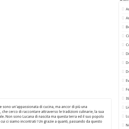
A
A
B
C
C
Di
D
D
E
F
It
e sono un'appassionata di cucina, ma ancor di più una
L
 che cerco di raccontare attraverso le tradizioni culinarie, la sua
L
itale. Non sono Lucana di nascita ma questa terra ed il suo popolo
cui ci siamo incontrati ! Un grazie a quanti, passando da questo
N