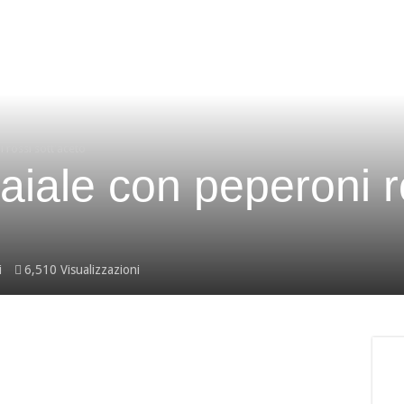
 rossi sott’aceto
aiale con peperoni r
i
6,510 Visualizzazioni