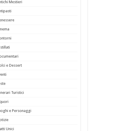
ntichi Mestieri
ntipasti
enessere
inema
ontorni
stillati
ocumentari
olci e Dessert
venti
este
inerari Turistici
iquori
uoghi e Personaggi
otizie
atti Unici