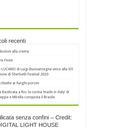
coli recenti
oloni alla crema
e Feste
LUCANO di Luigi Buonansegna vince alla XII
ione di Sherbeth Festival 2020
chiette ai funghi porcini
a Basilicata a Rio: la cucina ‘made in Italy’ di
eppe e Mirella conquista il Brasile
licata senza confini – Credit:
DIGITAL LIGHT HOUSE