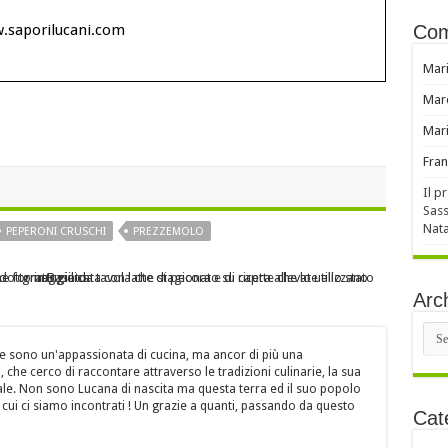
w.saporilucani.com
Com
Mar
Mar
Mar
Fran
Il p
Sass
Nata
PEPERONI CRUSCHI
PREZZEMOLO
Il canestrato di Moliterno è un formaggio prodotto in Basilicata con latte di pecora e di capra allevate allo stato brado ed è ottimo consumato sia fresco come formaggio da tavola che stagionato su ricette che lo utilizzano grattugiato.
Arch
Arch
e sono un'appassionata di cucina, ma ancor di più una
 che cerco di raccontare attraverso le tradizioni culinarie, la sua
itale. Non sono Lucana di nascita ma questa terra ed il suo popolo
cui ci siamo incontrati ! Un grazie a quanti, passando da questo
Cat