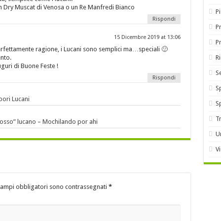
n Dry Muscat di Venosa o un Re Manfredi Bianco
P
Rispondi
Pr
15 Dicembre 2019 at 13:06
P
fettamente ragione, i Lucani sono semplici ma…speciali 🙂
nto.
R
guri di Buone Feste !
S
Rispondi
S
pori Lucani
S
T
rosso” lucano – Mochilando por ahi
U
V
campi obbligatori sono contrassegnati
*