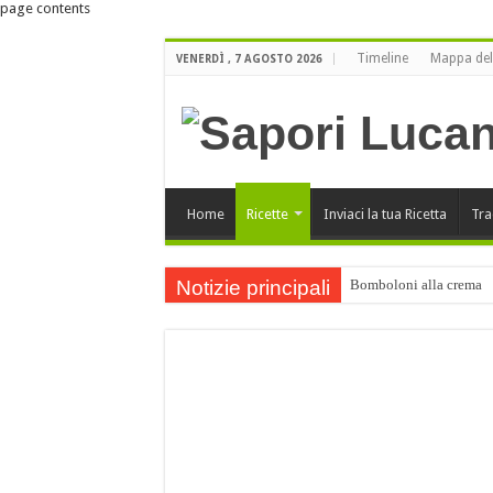
page contents
Timeline
Mappa del
VENERDÌ , 7 AGOSTO 2026
Home
Ricette
Inviaci la tua Ricetta
Tra
Notizie principali
Bomboloni alla crema
Buone Feste
ORO LUCANO di Luigi Bu
Orecchiette ai funghi po
Buone Feste !!!
Cartellate Lucane