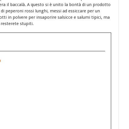
a il baccalà. A questo si è unito la bontà di un prodotto
a di peperoni rossi lunghi, messi ad essiccare per un
dotti in polvere per insaporire salsicce e salumi tipici, ma
resterete stupiti.
a