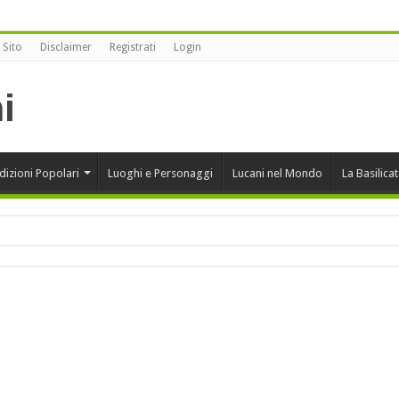
 Sito
Disclaimer
Registrati
Login
dizioni Popolari
Luoghi e Personaggi
Lucani nel Mondo
La Basilica
onansegna vince alla XII edizione di Sherbeth Festival 2020
rcini