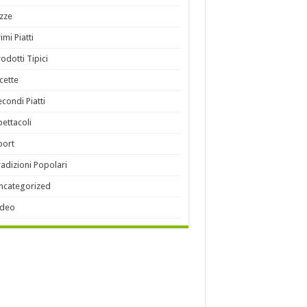
izze
imi Piatti
rodotti Tipici
icette
econdi Piatti
pettacoli
port
radizioni Popolari
ncategorized
ideo