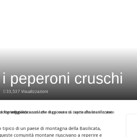
cruschi
 LA MIGLIORE CUCINA REGIONALE D’ITALIA !
peroni rossi sott’aceto
 l’appuntamento con “Cinemadamare” dal 4 al 11 Agosto
i peperoni cruschi
33,537 Visualizzazioni
Il canestrato di Moliterno è un formaggio prodotto in Basilicata con latte di pecora e di capra allevate allo stato brado ed è ottimo consumato sia fresco come formaggio da tavola che stagionato su ricette che lo utilizzano grattugiato.
 tipico di un paese di montagna della Basilicata,
e queste comunità montane riuscivano a reperire e