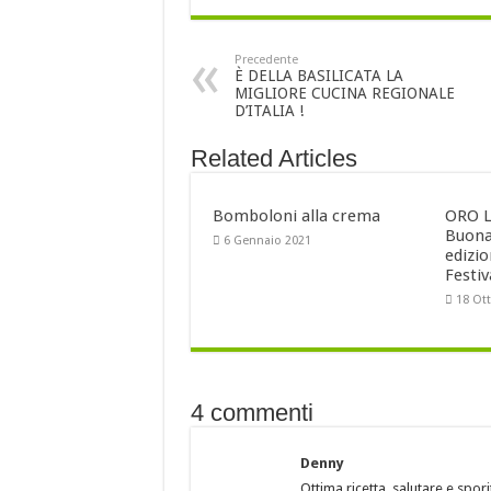
Precedente
È DELLA BASILICATA LA
MIGLIORE CUCINA REGIONALE
D’ITALIA !
Related Articles
Bomboloni alla crema
ORO L
Buona
6 Gennaio 2021
edizi
Festiv
18 Ot
4 commenti
Denny
Ottima ricetta, salutare e spori