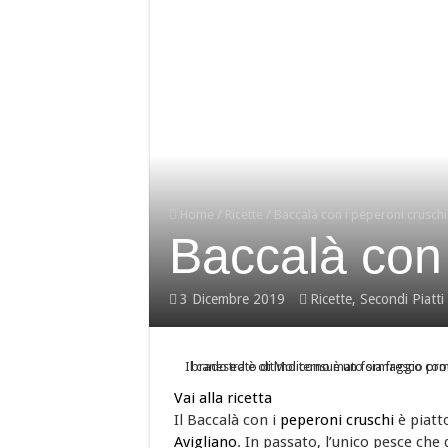
Baccalà con i peperoni 
È DELLA BASILICATA
Costine di maiale con pe
A Nova Siri si rinnova
Home
/
Ricette
/
Baccalà con i peperoni cruschi
Baccalà con 
3 Dicembre 2019
Ricette
,
Secondi Piatti
Vai alla ricetta
Il Baccalà con i
peperoni cruschi
è piatto
Avigliano
. In passato, l’unico pesce ch