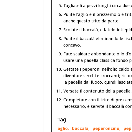
Tagliateli a pezzi lunghi circa due
Pulite l'aglio e il prezzemolo e tr
anche questo trito da parte.
Scolate il baccalà, e fatelo intiepid
Pulite il baccalà eliminando le lis
concavo.
Fate scaldare abbondante olio d'ol
usare una padella classica fondo p
Gettate i peperoni nell'olio caldo
diventare secchi e croccanti; ric
la padella dal fuoco, quindi lascia
Versate il contenuto della padella, c
Completate con il trito di prezzem
necessario, e servite il baccalà co
Tag
aglio
,
baccalà
,
peperoncino
,
pep