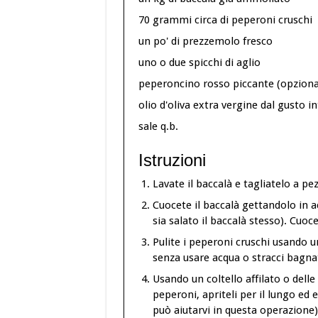
70 grammi circa di peperoni cruschi
un po' di prezzemolo fresco
uno o due spicchi di aglio
peperoncino rosso piccante (opziona
olio d'oliva extra vergine dal gusto i
sale q.b.
Istruzioni
Lavate il baccalà e tagliatelo a pez
Cuocete il baccalà gettandolo in 
sia salato il baccalà stesso). Cuoc
Pulite i peperoni cruschi usando u
senza usare acqua o stracci bagnat
Usando un coltello affilato o delle 
peperoni, apriteli per il lungo ed 
può aiutarvi in questa operazione)