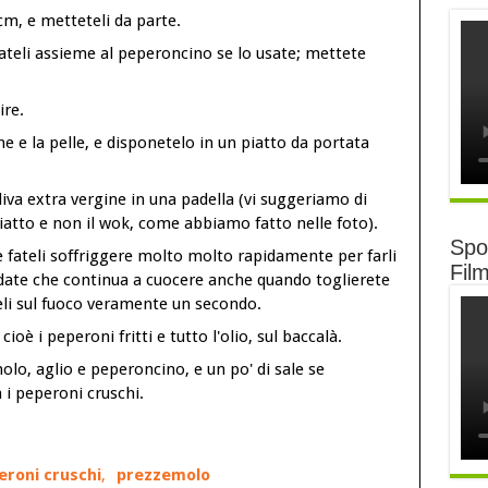
 cm, e metteteli da parte.
itateli assieme al peperoncino se lo usate; mettete
ire.
che e la pelle, e disponetelo in un piatto da portata
iva extra vergine in una padella (vi suggeriamo di
iatto e non il wok, come abbiamo fatto nelle foto).
Spot
 e fateli soffriggere molto molto rapidamente per farli
Fil
ordate che continua a cuocere anche quando toglierete
teli sul fuoco veramente un secondo.
ioè i peperoni fritti e tutto l'olio, sul baccalà.
olo, aglio e peperoncino, e un po' di sale se
n i peperoni cruschi.
eroni cruschi
,
prezzemolo