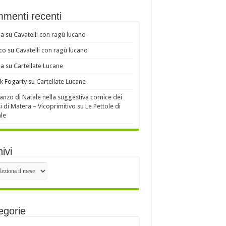
menti recenti
ia
su
Cavatelli con ragù lucano
co
su
Cavatelli con ragù lucano
ia
su
Cartellate Lucane
k Fogarty
su
Cartellate Lucane
ranzo di Natale nella suggestiva cornice dei
i di Matera – Vicoprimitivo
su
Le Pettole di
le
ivi
ivi
egorie