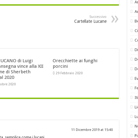
A
A
Successivo
Cartellate Lucane
B
C
C
Di
D
UCANO di Luigi
Orecchiette ai funghi
nsegna vince alla XII
porcini
D
one di Sherbeth
29 Febbraio 2020
al 2020
E
tobre 2020
F
It
L
L
N
11 Dicembre 2019 at 15:40
Pi
ta, semplice come i lucani.