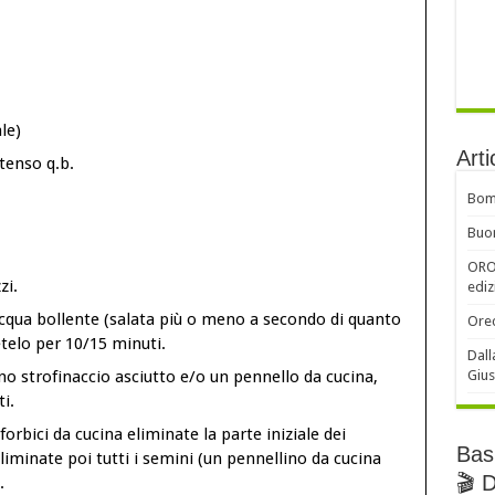
le)
Arti
ntenso q.b.
Bomb
Buon
ORO 
zi.
ediz
acqua bollente (salata più o meno a secondo di quanto
Orec
etelo per 10/15 minuti.
Dall
no strofinaccio asciutto e/o un pennello da cucina,
Gius
i.
forbici da cucina eliminate la parte iniziale dei
Basi
eliminate poi tutti i semini (un pennellino da cucina
🎬 
.