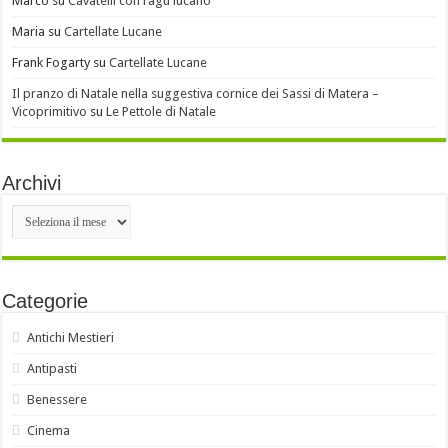
Marco
su
Cavatelli con ragù lucano
Maria
su
Cartellate Lucane
Frank Fogarty
su
Cartellate Lucane
Il pranzo di Natale nella suggestiva cornice dei Sassi di Matera –
Vicoprimitivo
su
Le Pettole di Natale
Archivi
Archivi
Categorie
Antichi Mestieri
Antipasti
Benessere
Cinema