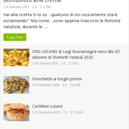
6 Gennaio 2021
0
2,704
Vai alla ricetta Si lo so…qualcuno di voi sicuramente starà
esclamando:” Ma come…sono appena trascorse le festività
natalizie, durante le …
Leggi Tutto
ORO LUCANO di Luigi Buonansegna vince alla XII
edizione di Sherbeth Festival 2020
18 Ottobre 2020
0
2,931
Orecchiette ai funghi porcini
29 Febbraio 2020
0
9,328
Cartellate Lucane
21 Dicembre 2019
2
21,624