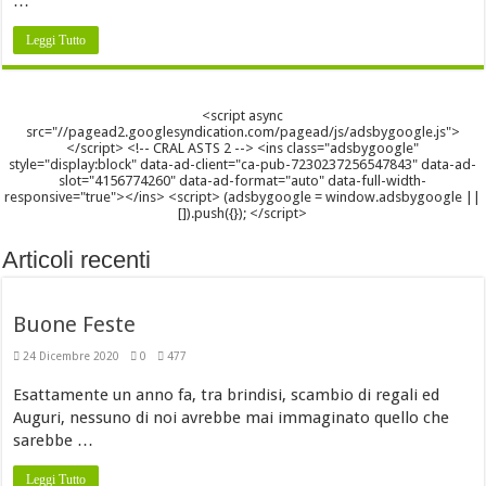
…
Leggi Tutto
<script async
src="//pagead2.googlesyndication.com/pagead/js/adsbygoogle.js">
</script> <!-- CRAL ASTS 2 --> <ins class="adsbygoogle"
style="display:block" data-ad-client="ca-pub-7230237256547843" data-ad-
slot="4156774260" data-ad-format="auto" data-full-width-
responsive="true"></ins> <script> (adsbygoogle = window.adsbygoogle ||
[]).push({}); </script>
Articoli recenti
Buone Feste
24 Dicembre 2020
0
477
Esattamente un anno fa, tra brindisi, scambio di regali ed
Auguri, nessuno di noi avrebbe mai immaginato quello che
sarebbe …
Leggi Tutto