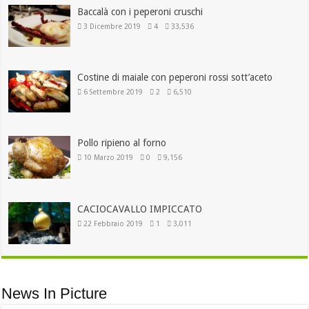
Baccalà con i peperoni cruschi
3 Dicembre 2019
4
33,536
Costine di maiale con peperoni rossi sott’aceto
6 Settembre 2019
2
6,510
Pollo ripieno al forno
10 Marzo 2019
0
9,156
CACIOCAVALLO IMPICCATO
22 Febbraio 2019
1
3,011
News In Picture