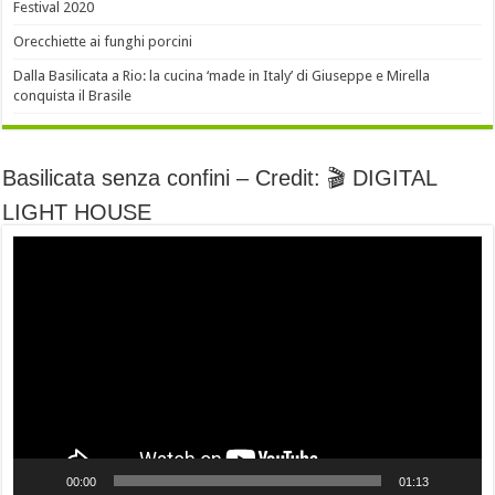
Festival 2020
Orecchiette ai funghi porcini
Dalla Basilicata a Rio: la cucina ‘made in Italy’ di Giuseppe e Mirella
conquista il Brasile
Basilicata senza confini – Credit: 🎬 DIGITAL
LIGHT HOUSE
Video
Player
00:00
01:13