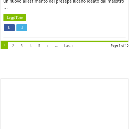
un nuovo allestimento del presepe lucano ideato dal maestro
…
Leggi Tutto
1
2
3
4
5
»
...
Last »
Page 1 of 10