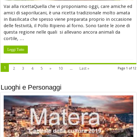
Vai alla ricettaQuella che vi proponiamo oggi, care amiche ed
amici di saporilucani, è una ricetta tradizionale molto amata
in Basilicata che spesso viene preparata proprio in occasione
delle festività, il Pollo Ripieno al forno. Sono tante le zone di
questa regione nelle quali si allevano ancora animali da
cortile, …
Leggi Tutto
1
2
3
4
5
»
10
...
Last »
Page 1 of 12
Luoghi e Personaggi