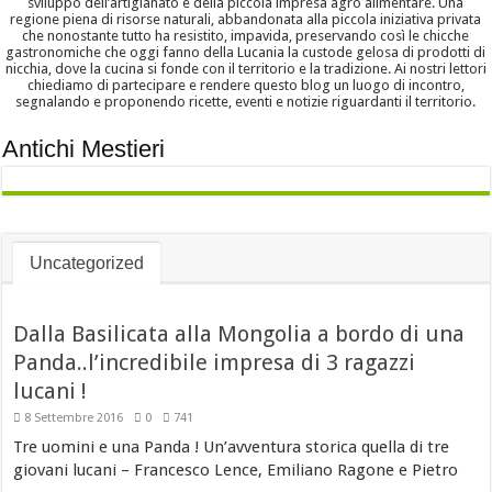
sviluppo dell’artigianato e della piccola impresa agro alimentare. Una
regione piena di risorse naturali, abbandonata alla piccola iniziativa privata
che nonostante tutto ha resistito, impavida, preservando così le chicche
gastronomiche che oggi fanno della Lucania la custode gelosa di prodotti di
nicchia, dove la cucina si fonde con il territorio e la tradizione. Ai nostri lettori
chiediamo di partecipare e rendere questo blog un luogo di incontro,
segnalando e proponendo ricette, eventi e notizie riguardanti il territorio.
Antichi Mestieri
Uncategorized
Dalla Basilicata alla Mongolia a bordo di una
Panda..l’incredibile impresa di 3 ragazzi
lucani !
8 Settembre 2016
0
741
Tre uomini e una Panda ! Un’avventura storica quella di tre
giovani lucani – Francesco Lence, Emiliano Ragone e Pietro