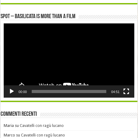
Spot – Basilicata is more than a Film
Video
Player
00:00
04:51
Commenti recenti
Maria
su
Cavatelli con ragù lucano
Marco
su
Cavatelli con ragù lucano