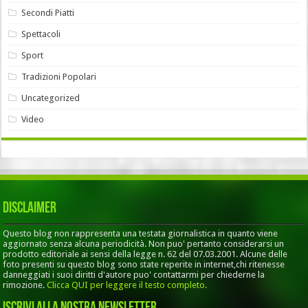
Secondi Piatti
Spettacoli
Sport
Tradizioni Popolari
Uncategorized
Video
Disclaimer
Questo blog non rappresenta una testata giornalistica in quanto viene
aggiornato senza alcuna periodicità. Non puo' pertanto considerarsi un
prodotto editoriale ai sensi della legge n. 62 del 07.03.2001. Alcune delle
foto presenti su questo blog sono state reperite in internet,chi ritenesse
danneggiati i suoi diritti d'autore puo' contattarmi per chiederne la
rimozione.
Clicca QUI per leggere il testo completo.