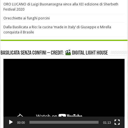
ORO LUCANO di Luigi Buonansegna vince alla XII edizione di Sherbeth
Festival 2020
Orecchiette ai funghi porcini
Dalla Basilicata a Rio: la cucina ‘made in Italy’ di Giuseppe e Mirella
conquista il Brasile
Basilicata senza confini – Credit:
DIGITAL LIGHT HOUSE
Video
Player
00:00
01:13