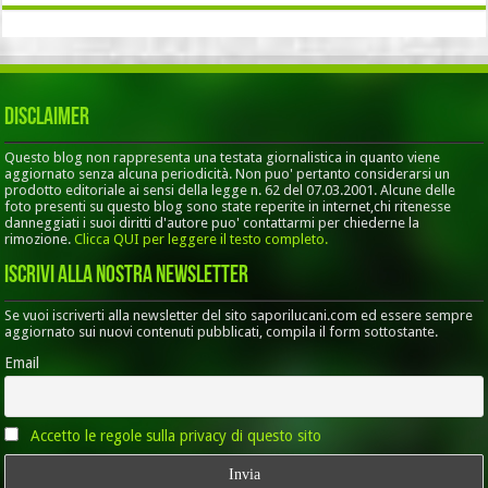
Disclaimer
Questo blog non rappresenta una testata giornalistica in quanto viene
aggiornato senza alcuna periodicità. Non puo' pertanto considerarsi un
prodotto editoriale ai sensi della legge n. 62 del 07.03.2001. Alcune delle
foto presenti su questo blog sono state reperite in internet,chi ritenesse
danneggiati i suoi diritti d'autore puo' contattarmi per chiederne la
rimozione.
Clicca QUI per leggere il testo completo.
Iscrivi alla nostra Newsletter
Se vuoi iscriverti alla newsletter del sito saporilucani.com ed essere sempre
aggiornato sui nuovi contenuti pubblicati, compila il form sottostante.
Email
Accetto le regole sulla privacy di questo sito