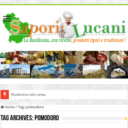
page contents
Bomboloni alla crema
Home
/
Tag:
pomodoro
Tag Archives:
pomodoro