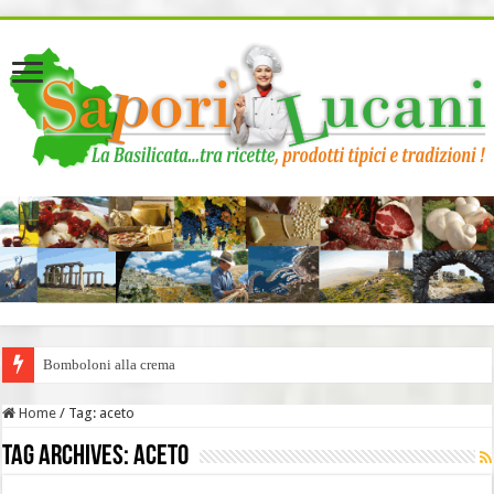
page contents
Bomboloni alla crema
Home
/
Tag:
aceto
Tag Archives:
aceto