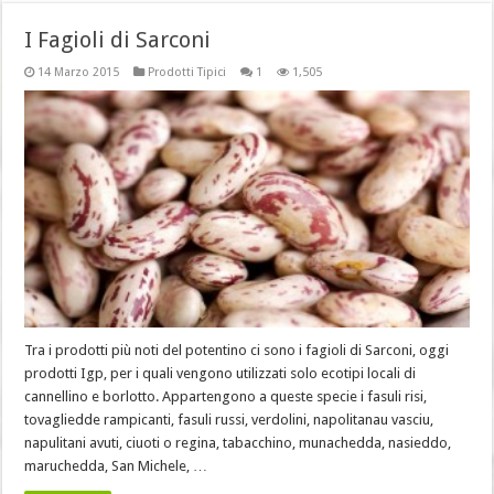
I Fagioli di Sarconi
14 Marzo 2015
Prodotti Tipici
1
1,505
Tra i prodotti più noti del potentino ci sono i fagioli di Sarconi, oggi
prodotti Igp, per i quali vengono utilizzati solo ecotipi locali di
cannellino e borlotto. Appartengono a queste specie i fasuli risi,
tovagliedde rampicanti, fasuli russi, verdolini, napolitanau vasciu,
napulitani avuti, ciuoti o regina, tabacchino, munachedda, nasieddo,
maruchedda, San Michele, …