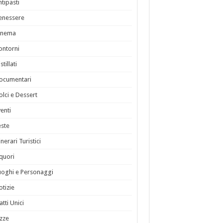
ntipasti
enessere
inema
ontorni
stillati
ocumentari
olci e Dessert
venti
este
inerari Turistici
iquori
uoghi e Personaggi
otizie
atti Unici
izze