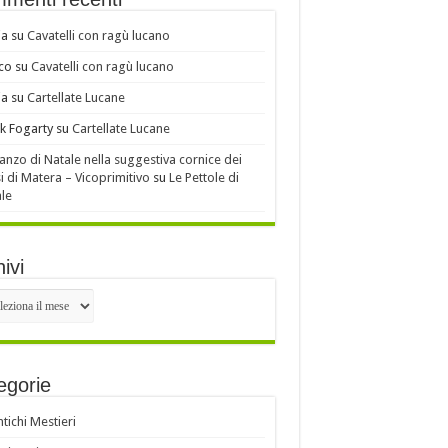
ia
su
Cavatelli con ragù lucano
co
su
Cavatelli con ragù lucano
ia
su
Cartellate Lucane
k Fogarty
su
Cartellate Lucane
ranzo di Natale nella suggestiva cornice dei
i di Matera – Vicoprimitivo
su
Le Pettole di
le
ivi
ivi
egorie
ntichi Mestieri