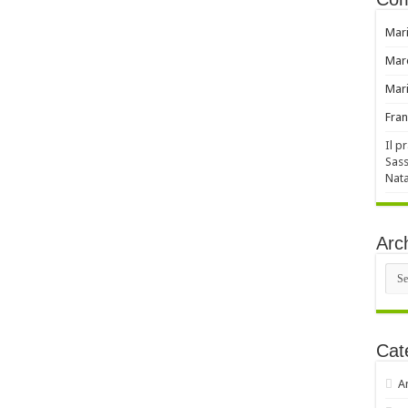
Mar
Mar
Mar
Fran
Il p
Sass
Nata
Arch
Arch
Cat
A