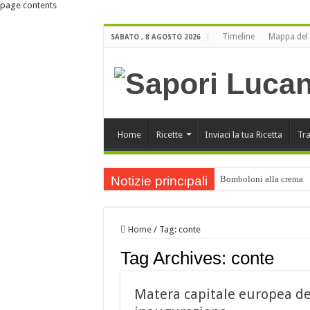
page contents
Timeline
Mappa del 
SABATO , 8 AGOSTO 2026
Home
Ricette
Inviaci la tua Ricetta
Tra
Notizie principali
Bomboloni alla crema
Buone Feste
ORO LUCANO di Luigi Bu
Home
/
Tag:
conte
Orecchiette ai funghi po
Tag Archives:
conte
Buone Feste !!!
Cartellate Lucane
Matera capitale europea del