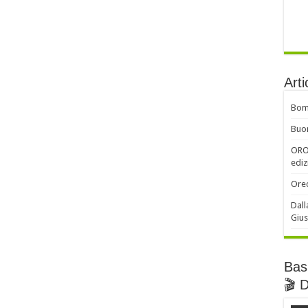
Arti
Bomb
Buon
ORO 
ediz
Orec
Dall
Gius
Basi
🎬 