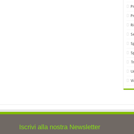
Pr
P
R
S
S
S
T
U
V
Iscrivi alla nostra Newsletter