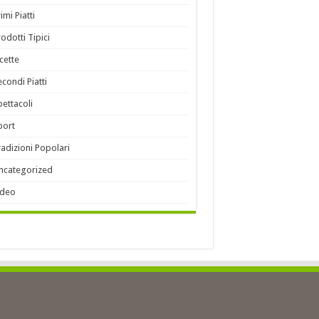
imi Piatti
rodotti Tipici
icette
econdi Piatti
pettacoli
port
radizioni Popolari
ncategorized
ideo