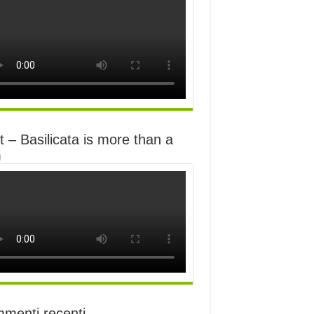
 – Basilicata is more than a
m
menti recenti