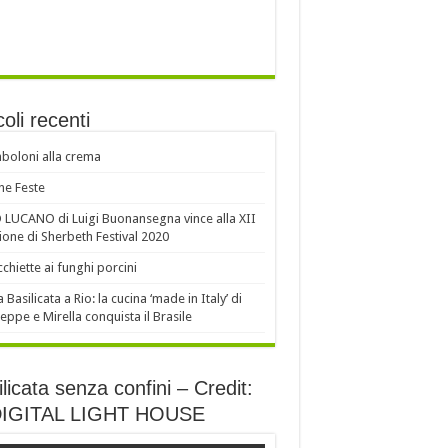
coli recenti
oloni alla crema
e Feste
LUCANO di Luigi Buonansegna vince alla XII
ione di Sherbeth Festival 2020
chiette ai funghi porcini
a Basilicata a Rio: la cucina ‘made in Italy’ di
eppe e Mirella conquista il Brasile
licata senza confini – Credit:
DIGITAL LIGHT HOUSE