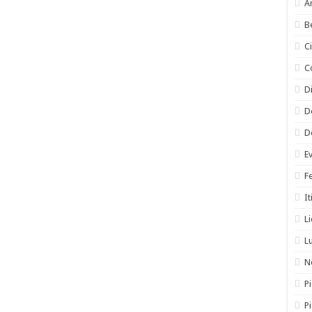
A
B
C
C
Di
D
D
E
F
It
L
L
N
Pi
P