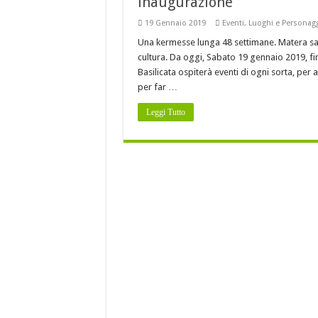
inaugurazione
Baccalà con i peperoni 
19 Gennaio 2019
Eventi
,
Luoghi e Personag
È DELLA BASILICATA
Una kermesse lunga 48 settimane. Matera sar
Costine di maiale con pe
cultura. Da oggi, Sabato 19 gennaio 2019, fin
A Nova Siri si rinnova
Basilicata ospiterà eventi di ogni sorta, per 
per far …
Leggi Tutto