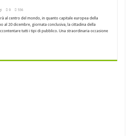
cruschi
gi
0
556
 LA MIGLIORE CUCINA REGIONALE D’ITALIA !
à al centro del mondo, in quanto capitale europea della
peroni rossi sott’aceto
o al 20 dicembre, giornata conclusiva, la cittadina della
 l’appuntamento con “Cinemadamare” dal 4 al 11 Agosto
accontentare tutti i tipi di pubblico. Una straordinaria occasione