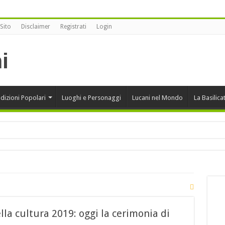
Sito
Disclaimer
Registrati
Login
dizioni Popolari
Luoghi e Personaggi
Lucani nel Mondo
La Basilica
onansegna vince alla XII edizione di Sherbeth Festival 2020
rcini
la cultura 2019: oggi la cerimonia di