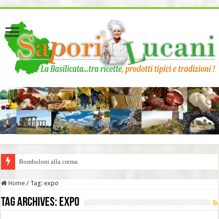
page contents
Bomboloni alla crema
Home
/
Tag:
expo
Tag Archives:
expo