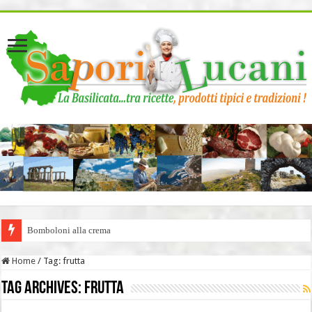
page contents
Bomboloni alla crema
Home
/
Tag:
frutta
Tag Archives:
frutta