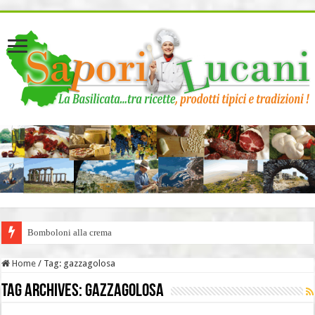
page contents
Bomboloni alla crema
Home
/
Tag:
gazzagolosa
Tag Archives:
gazzagolosa