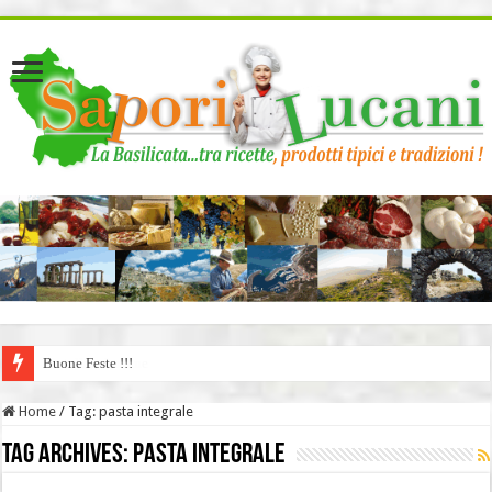
page contents
Buone Feste !!!
Cartellate Lucane
Home
/
Tag:
pasta integrale
Tag Archives:
pasta integrale