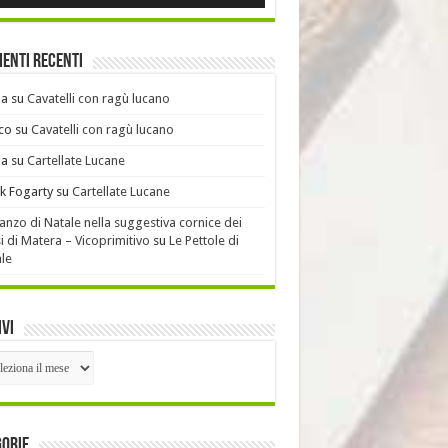
enti recenti
ia
su
Cavatelli con ragù lucano
co
su
Cavatelli con ragù lucano
ia
su
Cartellate Lucane
k Fogarty
su
Cartellate Lucane
ranzo di Natale nella suggestiva cornice dei
i di Matera – Vicoprimitivo
su
Le Pettole di
le
vi
ivi
gorie