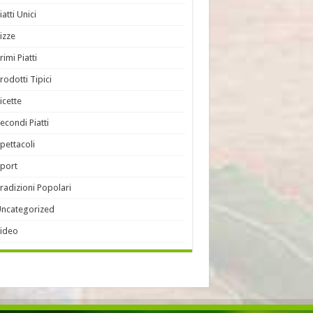
iatti Unici
izze
rimi Piatti
rodotti Tipici
icette
econdi Piatti
pettacoli
port
radizioni Popolari
ncategorized
ideo