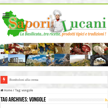
page contents
Bomboloni alla crema
Home
/
Tag:
vongole
Tag Archives:
vongole