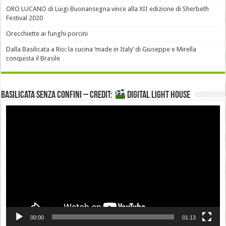
ORO LUCANO di Luigi Buonansegna vince alla XII edizione di Sherbeth
Festival 2020
Orecchiette ai funghi porcini
Dalla Basilicata a Rio: la cucina ‘made in Italy’ di Giuseppe e Mirella
conquista il Brasile
Basilicata senza confini – Credit:
DIGITAL LIGHT HOUSE
Video
Player
00:00
01:13