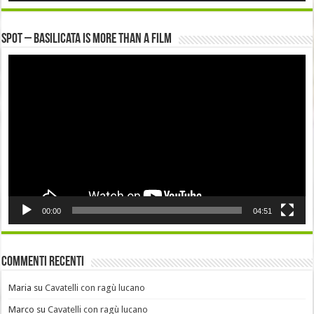
Spot – Basilicata is more than a Film
Video
Player
00:00
04:51
Commenti recenti
Maria
su
Cavatelli con ragù lucano
Marco
su
Cavatelli con ragù lucano