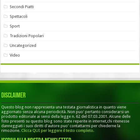
Secondi Piatti
Spettacoli
Sport
Tradizioni Popolari
Uncategorized
Video
Disclaimer
Questo blog non rappresenta una testata giornalistica in quanto viene
aggiornato senza alcuna periodicità. Non puo' pertanto considerarsi un
prodotto editoriale ai sensi della legge n. 62 del 07.03.2001. Alcune delle
foto presenti su questo blog sono state reperite in internet,chi ritenesse
danneggiati i suoi diritti d'autore puo' contattarmi per chiederne la
rimozione.
Clicca QUI per leggere il testo completo.