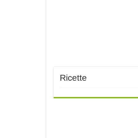
Baccalà con i peperoni 
È DELLA BASILICATA
Costine di maiale con pe
A Nova Siri si rinnova
Ricette