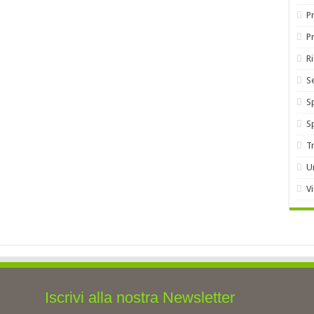
Pr
P
R
S
S
S
T
U
V
Iscrivi alla nostra Newsletter