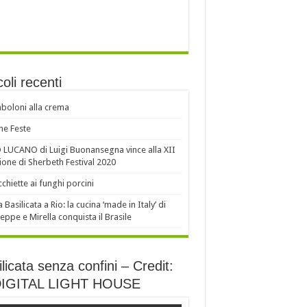
coli recenti
oloni alla crema
e Feste
LUCANO di Luigi Buonansegna vince alla XII
ione di Sherbeth Festival 2020
chiette ai funghi porcini
a Basilicata a Rio: la cucina ‘made in Italy’ di
eppe e Mirella conquista il Brasile
licata senza confini – Credit:
DIGITAL LIGHT HOUSE