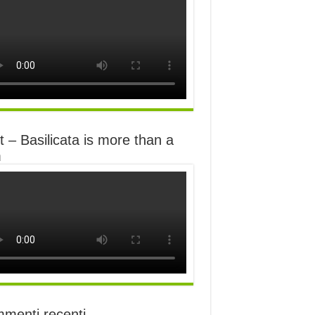
 – Basilicata is more than a
m
menti recenti