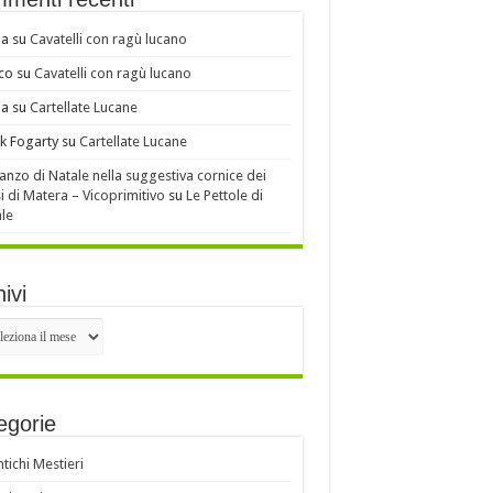
ia
su
Cavatelli con ragù lucano
co
su
Cavatelli con ragù lucano
ia
su
Cartellate Lucane
k Fogarty
su
Cartellate Lucane
ranzo di Natale nella suggestiva cornice dei
i di Matera – Vicoprimitivo
su
Le Pettole di
le
ivi
ivi
egorie
ntichi Mestieri