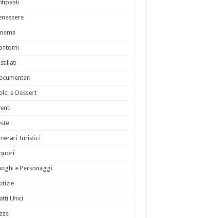
ntipasti
enessere
inema
ontorni
stillati
ocumentari
olci e Dessert
venti
este
inerari Turistici
iquori
uoghi e Personaggi
otizie
atti Unici
izze