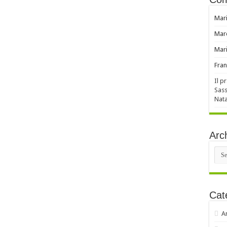
Mar
Mar
Mar
Fran
Il p
Sass
Nata
Arch
Arch
Cat
A