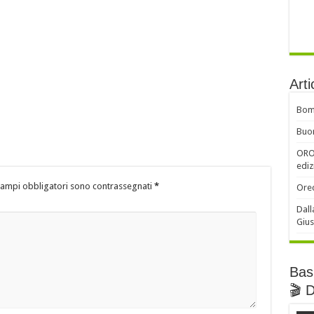
Arti
Bomb
Buon
ORO 
ediz
campi obbligatori sono contrassegnati
*
Orec
Dall
Gius
Basi
🎬 