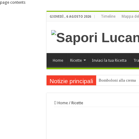
page contents
Timeline
Mappa del
GIOVEDÌ , 6 AGOSTO 2026
Home
Ricette
Inviaci la tua Ricetta
Tra
Notizie principali
Bomboloni alla crema
Buone Feste
ORO LUCANO di Luigi Bu
Home
/
Ricette
Orecchiette ai funghi po
Buone Feste !!!
Cartellate Lucane