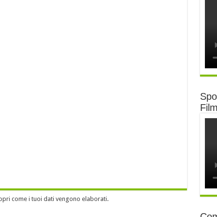
Spot
Fil
opri come i tuoi dati vengono elaborati
.
Com