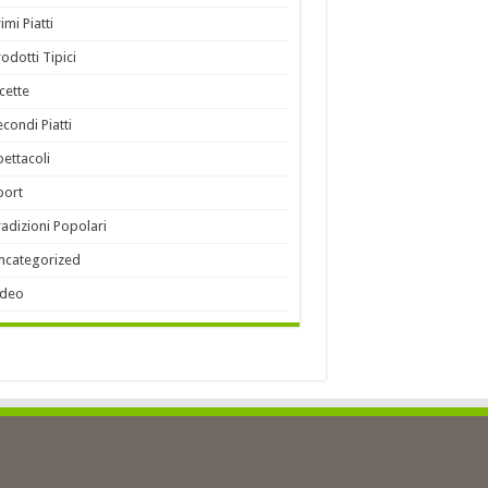
imi Piatti
rodotti Tipici
icette
econdi Piatti
pettacoli
port
radizioni Popolari
ncategorized
ideo