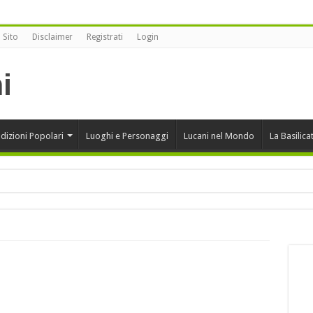
 Sito
Disclaimer
Registrati
Login
dizioni Popolari
Luoghi e Personaggi
Lucani nel Mondo
La Basilica
onansegna vince alla XII edizione di Sherbeth Festival 2020
rcini