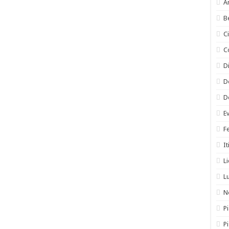
A
B
C
C
Di
D
D
E
F
It
L
L
N
Pi
P