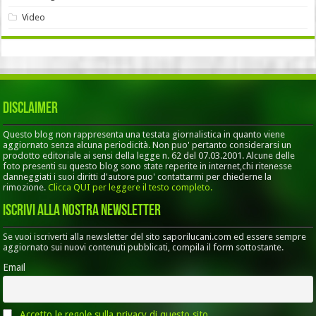
Video
Disclaimer
Questo blog non rappresenta una testata giornalistica in quanto viene
aggiornato senza alcuna periodicità. Non puo' pertanto considerarsi un
prodotto editoriale ai sensi della legge n. 62 del 07.03.2001. Alcune delle
foto presenti su questo blog sono state reperite in internet,chi ritenesse
danneggiati i suoi diritti d'autore puo' contattarmi per chiederne la
rimozione.
Clicca QUI per leggere il testo completo.
Iscrivi alla nostra Newsletter
Se vuoi iscriverti alla newsletter del sito saporilucani.com ed essere sempre
aggiornato sui nuovi contenuti pubblicati, compila il form sottostante.
Email
Accetto le regole sulla privacy di questo sito