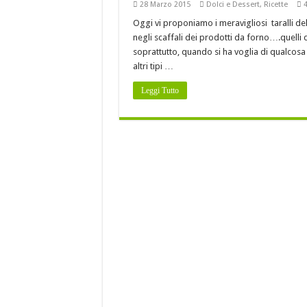
Baccalà con i peperoni 
28 Marzo 2015
Dolci e Dessert
,
Ricette
Oggi vi proponiamo i meravigliosi taralli dell
È DELLA BASILICATA
negli scaffali dei prodotti da forno….quelli
Costine di maiale con pe
soprattutto, quando si ha voglia di qualcosa 
altri tipi …
A Nova Siri si rinnova
Leggi Tutto