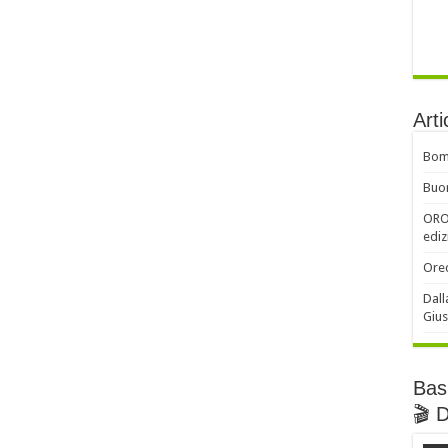
Arti
Bomb
Buon
ORO 
ediz
Orec
Dall
Gius
Basi
🎬 