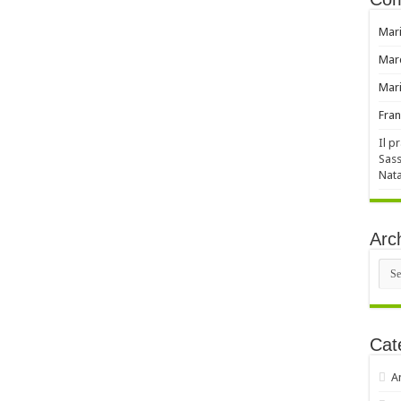
Mar
Mar
Mar
Fran
Il p
Sass
Nata
Arch
Arch
Cat
A