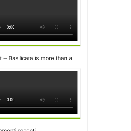
 – Basilicata is more than a
m
menti recenti