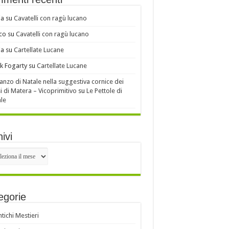
ia
su
Cavatelli con ragù lucano
co
su
Cavatelli con ragù lucano
ia
su
Cartellate Lucane
k Fogarty
su
Cartellate Lucane
ranzo di Natale nella suggestiva cornice dei
i di Matera – Vicoprimitivo
su
Le Pettole di
le
ivi
ivi
egorie
ntichi Mestieri