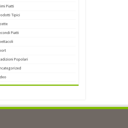
imi Piatti
rodotti Tipici
icette
econdi Piatti
pettacoli
port
radizioni Popolari
ncategorized
ideo