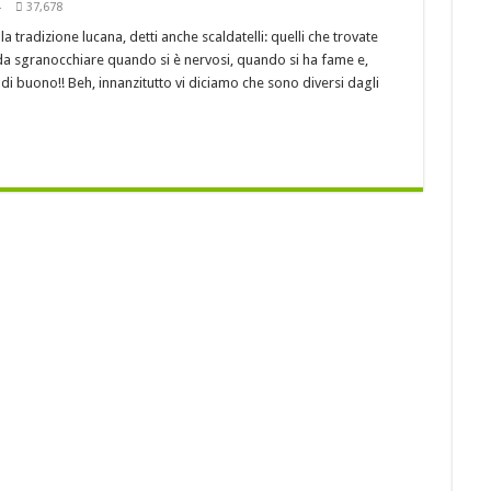
cruschi
4
37,678
a tradizione lucana, detti anche scaldatelli: quelli che trovate
 LA MIGLIORE CUCINA REGIONALE D’ITALIA !
 da sgranocchiare quando si è nervosi, quando si ha fame e,
peroni rossi sott’aceto
di buono!! Beh, innanzitutto vi diciamo che sono diversi dagli
 l’appuntamento con “Cinemadamare” dal 4 al 11 Agosto