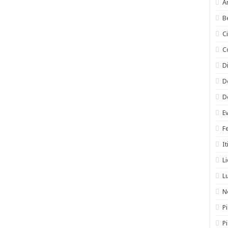
A
B
C
C
Di
D
D
E
F
It
L
L
N
Pi
P