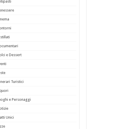
ntipasti
enessere
inema
ontorni
stillati
ocumentari
olci e Dessert
venti
este
inerari Turistici
iquori
uoghi e Personaggi
otizie
atti Unici
izze