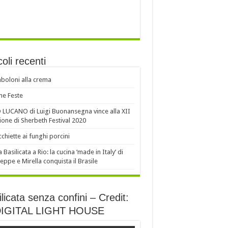
coli recenti
oloni alla crema
e Feste
LUCANO di Luigi Buonansegna vince alla XII
ione di Sherbeth Festival 2020
chiette ai funghi porcini
a Basilicata a Rio: la cucina ‘made in Italy’ di
eppe e Mirella conquista il Brasile
licata senza confini – Credit:
DIGITAL LIGHT HOUSE