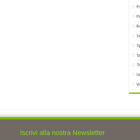
Pr
P
R
S
S
S
T
U
V
Iscrivi alla nostra Newsletter