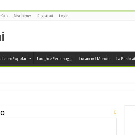
 Sito
Disclaimer
Registrati
Login
dizioni Popolari
Luoghi e Personaggi
Lucani nel Mondo
La Basilica
onansegna vince alla XII edizione di Sherbeth Festival 2020
rcini
to