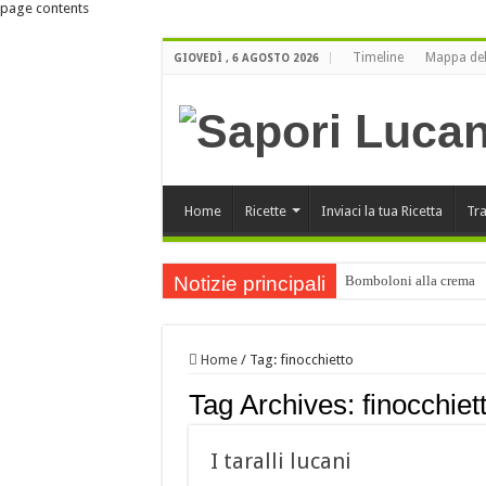
page contents
Timeline
Mappa del
GIOVEDÌ , 6 AGOSTO 2026
Home
Ricette
Inviaci la tua Ricetta
Tra
Notizie principali
Bomboloni alla crema
Buone Feste
ORO LUCANO di Luigi Bu
Home
/
Tag:
finocchietto
Orecchiette ai funghi po
Tag Archives:
finocchiet
Buone Feste !!!
Cartellate Lucane
I taralli lucani