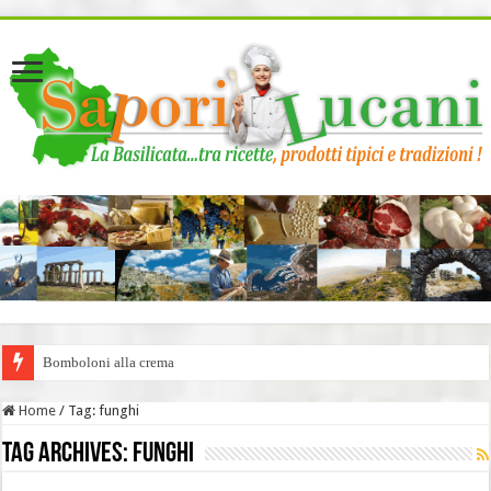
page contents
Bomboloni alla crema
Home
/
Tag:
funghi
Tag Archives:
funghi