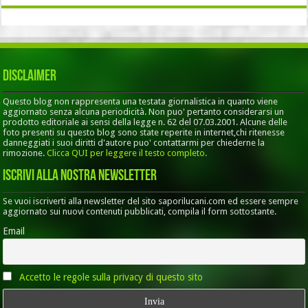
Disclaimer
Questo blog non rappresenta una testata giornalistica in quanto viene
aggiornato senza alcuna periodicità. Non puo' pertanto considerarsi un
prodotto editoriale ai sensi della legge n. 62 del 07.03.2001. Alcune delle
foto presenti su questo blog sono state reperite in internet,chi ritenesse
danneggiati i suoi diritti d'autore puo' contattarmi per chiederne la
rimozione.
Clicca QUI per leggere il testo completo.
Iscrivi alla nostra Newsletter
Se vuoi iscriverti alla newsletter del sito saporilucani.com ed essere sempre
aggiornato sui nuovi contenuti pubblicati, compila il form sottostante.
Email
Accetto le regole sulla privacy di questo sito