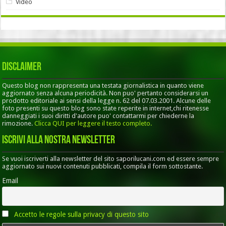
Video
Disclaimer
Questo blog non rappresenta una testata giornalistica in quanto viene
aggiornato senza alcuna periodicità. Non puo' pertanto considerarsi un
prodotto editoriale ai sensi della legge n. 62 del 07.03.2001. Alcune delle
foto presenti su questo blog sono state reperite in internet,chi ritenesse
danneggiati i suoi diritti d'autore puo' contattarmi per chiederne la
rimozione.
Clicca QUI per leggere il testo completo.
Iscrivi alla nostra Newsletter
Se vuoi iscriverti alla newsletter del sito saporilucani.com ed essere sempre
aggiornato sui nuovi contenuti pubblicati, compila il form sottostante.
Email
Accetto le regole sulla privacy di questo sito