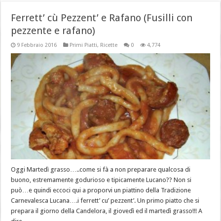
Ferrett’ cù Pezzent’ e Rafano (Fusilli con
pezzente e rafano)
9 Febbraio 2016
Primi Piatti
,
Ricette
0
4,774
Oggi Martedì grasso…..come si fà a non preparare qualcosa di
buono, estremamente godurioso e tipicamente Lucano?? Non si
può…e quindi eccoci qui a proporvi un piattino della Tradizione
Carnevalesca Lucana….i ferrett’ cu’ pezzent’. Un primo piatto che si
prepara il giorno della Candelora, il giovedì ed il martedì grasso!!! A