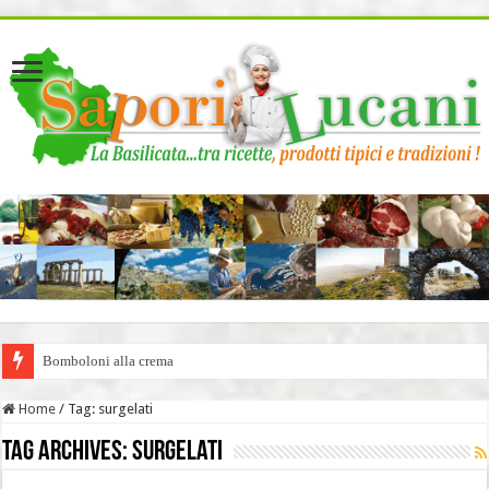
page contents
Bomboloni alla crema
Home
/
Tag:
surgelati
Tag Archives:
surgelati