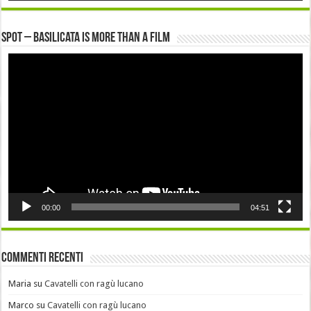
Spot – Basilicata is more than a Film
Video
Player
00:00
04:51
Commenti recenti
Maria
su
Cavatelli con ragù lucano
Marco
su
Cavatelli con ragù lucano