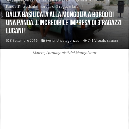
Home
/
Eventi
/
Dalla Basilicata alla Mongolia a bordo di una
Panda..l’incredibile impresa di 3 ragazzi lucani !
Dalla Basilicata alla Mongolia a bordo di
una Panda..l’incredibile impresa di 3 ragazzi
lucani !
8 Settembre 2016
Eventi
,
Uncategorized
741 Visualizzazioni
Matera, i protagonisti del Mongol tour