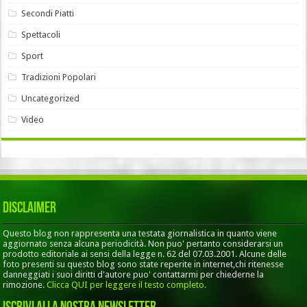
Secondi Piatti
Spettacoli
Sport
Tradizioni Popolari
Uncategorized
Video
Disclaimer
Questo blog non rappresenta una testata giornalistica in quanto viene
aggiornato senza alcuna periodicità. Non puo' pertanto considerarsi un
prodotto editoriale ai sensi della legge n. 62 del 07.03.2001. Alcune delle
foto presenti su questo blog sono state reperite in internet,chi ritenesse
danneggiati i suoi diritti d'autore puo' contattarmi per chiederne la
rimozione.
Clicca QUI per leggere il testo completo.