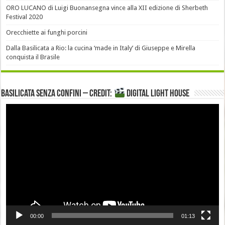
ORO LUCANO di Luigi Buonansegna vince alla XII edizione di Sherbeth
Festival 2020
Orecchiette ai funghi porcini
Dalla Basilicata a Rio: la cucina ‘made in Italy’ di Giuseppe e Mirella
conquista il Brasile
Basilicata senza confini – Credit:
DIGITAL LIGHT HOUSE
Video
Player
00:00
01:13