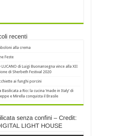
coli recenti
oloni alla crema
e Feste
LUCANO di Luigi Buonansegna vince alla XII
ione di Sherbeth Festival 2020
chiette ai funghi porcini
a Basilicata a Rio: la cucina ‘made in Italy’ di
eppe e Mirella conquista il Brasile
licata senza confini – Credit:
DIGITAL LIGHT HOUSE