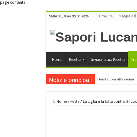
page contents
Timeline
Mappa del 
SABATO , 8 AGOSTO 2026
Home
Ricette
Inviaci la tua Ricetta
Tra
Notizie principali
Bomboloni alla crema
Buone Feste
ORO LUCANO di Luigi Bu
Home
/
Feste
/
La Uglia e la lotta contro il fuo
Orecchiette ai funghi po
Buone Feste !!!
Cartellate Lucane