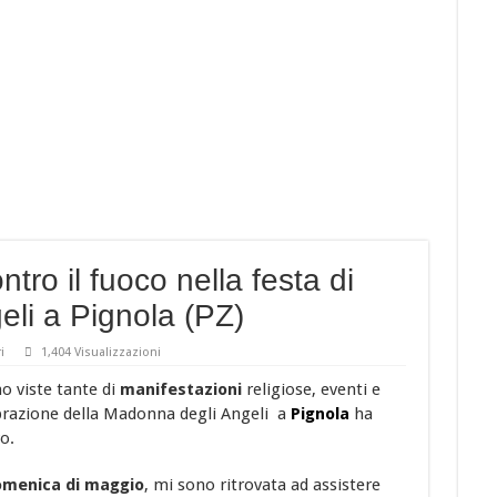
cruschi
 LA MIGLIORE CUCINA REGIONALE D’ITALIA !
peroni rossi sott’aceto
 l’appuntamento con “Cinemadamare” dal 4 al 11 Agosto
ntro il fuoco nella festa di
eli a Pignola (PZ)
i
1,404 Visualizzazioni
o viste tante di
manifestazioni
religiose, eventi e
elebrazione della Madonna degli Angeli a
Pignola
ha
o.
omenica di maggio
, mi sono ritrovata ad assistere