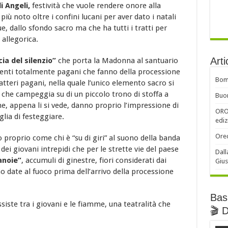
i Angeli
,
festività che vuole rendere onore alla
iù noto oltre i confini lucani per aver dato i natali
e, dallo sfondo sacro ma che ha tutti i tratti per
allegorica.
Arti
ia del silenzio”
che porta la Madonna al santuario
menti totalmente pagani che fanno della processione
Bomb
tteri pagani, nella quale l’unico elemento sacro si
che campeggia su di un piccolo trono di stoffa a
Buon
he, appena li si vede, danno proprio l’impressione di
ORO 
glia di festeggiare.
ediz
Orec
no proprio come chi è “su di giri” al suono della banda
dei giovani intrepidi che per le strette vie del paese
Dall
anoie”
, accumuli di ginestre, fiori considerati dai
Gius
 date al fuoco prima dell’arrivo della processione
Basi
assiste tra i giovani e le fiamme, una teatralità che
🎬 