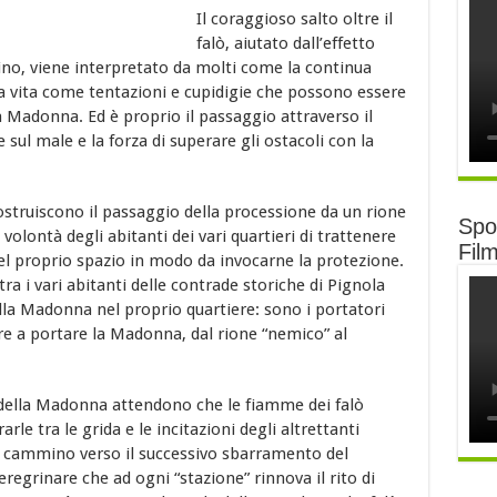
Il coraggioso salto oltre il
falò, aiutato dall’effetto
 vino, viene interpretato da molti come la continua
ella vita come tentazioni e cupidigie che possono essere
la Madonna. Ed è proprio il passaggio attraverso il
 sul male e la forza di superare gli ostacoli con la
 ostruiscono il passaggio della processione da un rione
Spot
a volontà degli abitanti dei vari quartieri di trattenere
Fil
el proprio spazio in modo da invocarne la protezione.
 tra i vari abitanti delle contrade storiche di Pignola
la Madonna nel proprio quartiere: sono i portatori
re a portare la Madonna, dal rione “nemico” al
 della Madonna attendono che le fiamme dei falò
e tra le grida e le incitazioni degli altrettanti
 il cammino verso il successivo sbarramento del
eregrinare che ad ogni “stazione” rinnova il rito di