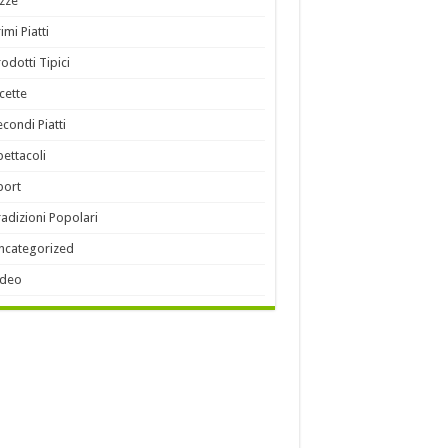
izze
imi Piatti
rodotti Tipici
icette
econdi Piatti
pettacoli
port
radizioni Popolari
ncategorized
ideo