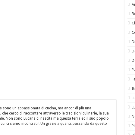
A
B
C
C
Di
D
D
E
F
It
L
L
e sono un'appassionata di cucina, ma ancor di più una
 che cerco di raccontare attraverso le tradizioni culinarie, la sua
N
itale. Non sono Lucana di nascita ma questa terra ed il suo popolo
cui ci siamo incontrati ! Un grazie a quanti, passando da questo
Pi