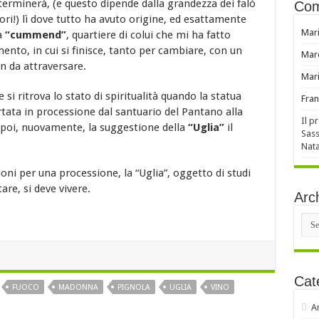
terminerà, (e questo dipende dalla grandezza dei falò
Com
ori!) lì dove tutto ha avuto origine, ed esattamente
Mar
a
“cummend”
, quartiere di colui che mi ha fatto
nto, in cui si finisce, tanto per cambiare, con un
Mar
n da attraversare.
Mar
si ritrova lo stato di spiritualità quando la statua
Fran
rtata in processione dal santuario del Pantano alla
Il p
, poi, nuovamente, la suggestione della
“Uglia”
il
Sass
Nata
ioni per una processione, la “Uglia”, oggetto di studi
re, si deve vivere.
Arch
Arch
Cat
FUOCO
MADONNA
PIGNOLA
UGLIA
VINO
A