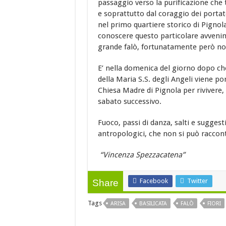
passaggio verso la purificazione che 
e soprattutto dal coraggio dei portat
nel primo quartiere storico di Pignol
conoscere questo particolare avvenime
grande falò, fortunatamente però no
E’ nella domenica del giorno dopo che 
della Maria S.S. degli Angeli viene po
Chiesa Madre di Pignola per rivivere
sabato successivo.
Fuoco, passi di danza, salti e suggest
antropologici, che non si può racconta
“Vincenza Spezzacatena”
Facebook
Twitter
Share
Tags
ARISA
BASILICATA
FALÒ
FIORI