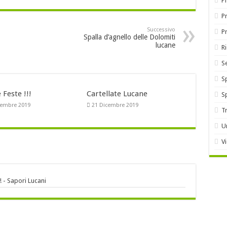
P
Pr
Successivo
P
Spalla d’agnello delle Dolomiti
lucane
R
S
S
Feste !!!
Cartellate Lucane
S
cembre 2019
21 Dicembre 2019
T
U
V
! - Sapori Lucani