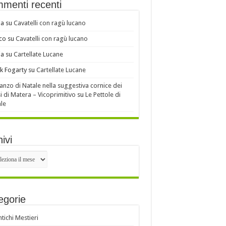
menti recenti
ia
su
Cavatelli con ragù lucano
co
su
Cavatelli con ragù lucano
ia
su
Cartellate Lucane
k Fogarty
su
Cartellate Lucane
ranzo di Natale nella suggestiva cornice dei
i di Matera – Vicoprimitivo
su
Le Pettole di
le
ivi
ivi
egorie
ntichi Mestieri