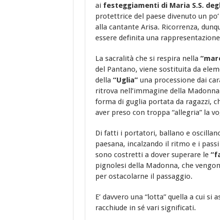
ai
festeggiamenti di Maria S.S. degl
protettrice del paese divenuto un po’ p
alla cantante Arisa. Ricorrenza, dunqu
essere definita una rappresentazione 
La sacralità che si respira nella
“marc
del Pantano, viene sostituita da ele
della
“Uglia”
una processione dai cara
ritrova nell’immagine della Madonna 
forma di guglia portata da ragazzi, c
aver preso con troppa “allegria” la vo
Di fatti i portatori, ballano e oscilla
paesana, incalzando il ritmo e i passi 
sono costretti a dover superare le
“f
pignolesi della Madonna, che vengono
per ostacolarne il passaggio.
E’ davvero una “lotta” quella a cui si 
racchiude in sé vari significati.