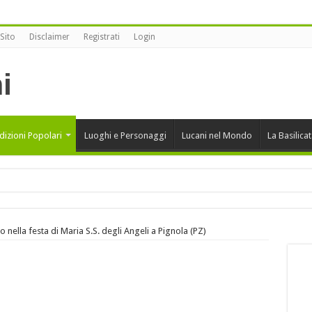
Sito
Disclaimer
Registrati
Login
dizioni Popolari
Luoghi e Personaggi
Lucani nel Mondo
La Basilica
onansegna vince alla XII edizione di Sherbeth Festival 2020
co nella festa di Maria S.S. degli Angeli a Pignola (PZ)
rcini