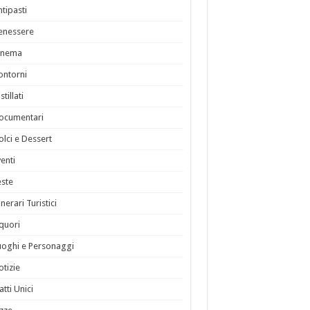
ntipasti
enessere
inema
ontorni
stillati
ocumentari
olci e Dessert
venti
este
inerari Turistici
iquori
uoghi e Personaggi
otizie
atti Unici