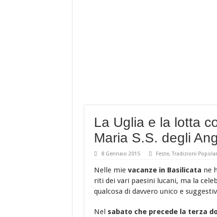
Baccalà con i peperoni 
È DELLA BASILICATA
Costine di maiale con pe
A Nova Siri si rinnova
La Uglia e la lotta co
Maria S.S. degli Ang
8 Gennaio 2015
Feste
,
Tradizioni Popolar
Nelle mie
vacanze in Basilicata
ne h
riti dei vari paesini lucani, ma la c
qualcosa di davvero unico e suggestiv
Nel
sabato che precede la terza d