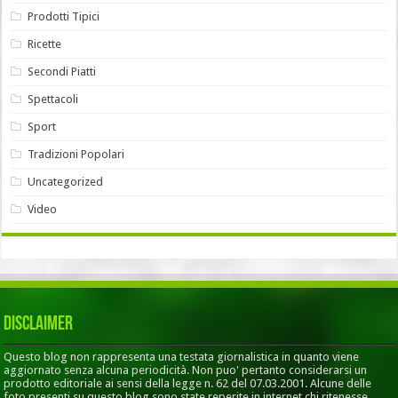
Prodotti Tipici
Ricette
Secondi Piatti
Spettacoli
Sport
Tradizioni Popolari
Uncategorized
Video
Disclaimer
Questo blog non rappresenta una testata giornalistica in quanto viene
aggiornato senza alcuna periodicità. Non puo' pertanto considerarsi un
prodotto editoriale ai sensi della legge n. 62 del 07.03.2001. Alcune delle
foto presenti su questo blog sono state reperite in internet,chi ritenesse