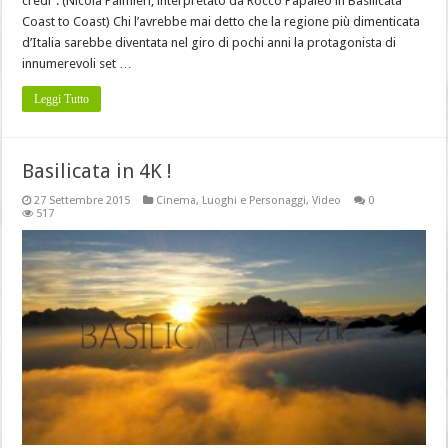
credi”. (Nicola Palmieri, interpretato da Rocco Papaleo in Basilicata
Coast to Coast) Chi l’avrebbe mai detto che la regione più dimenticata
d’Italia sarebbe diventata nel giro di pochi anni la protagonista di
innumerevoli set …
Leggi Tutto
Basilicata in 4K !
27 Settembre 2015
Cinema
,
Luoghi e Personaggi
,
Video
0
517