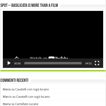
Spot – Basilicata is more than a Film
Video
Player
00:00
04:51
Commenti recenti
Maria
su
Cavatelli con ragù lucano
Marco
su
Cavatelli con ragù lucano
Maria
su
Cartellate Lucane