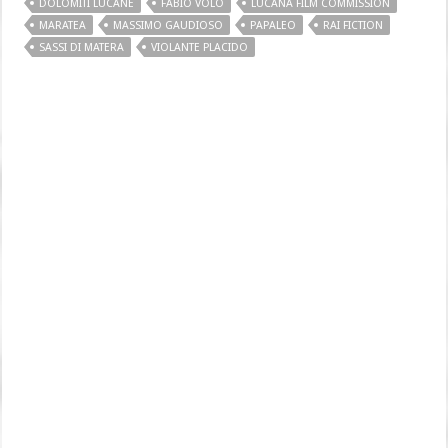
DOLOMITI LUCANE
FABIO VOLO
LUCANA FILM COMMISSION
MARATEA
MASSIMO GAUDIOSO
PAPALEO
RAI FICTION
SASSI DI MATERA
VIOLANTE PLACIDO