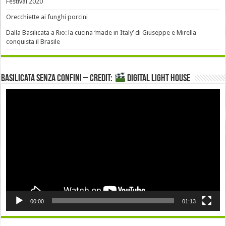
Festival 2020
Orecchiette ai funghi porcini
Dalla Basilicata a Rio: la cucina ‘made in Italy’ di Giuseppe e Mirella
conquista il Brasile
Basilicata senza confini – Credit:
DIGITAL LIGHT HOUSE
Video
Player
00:00
01:13