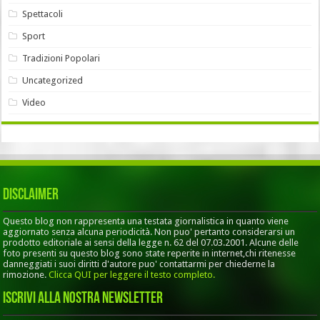
Spettacoli
Sport
Tradizioni Popolari
Uncategorized
Video
Disclaimer
Questo blog non rappresenta una testata giornalistica in quanto viene
aggiornato senza alcuna periodicità. Non puo' pertanto considerarsi un
prodotto editoriale ai sensi della legge n. 62 del 07.03.2001. Alcune delle
foto presenti su questo blog sono state reperite in internet,chi ritenesse
danneggiati i suoi diritti d'autore puo' contattarmi per chiederne la
rimozione.
Clicca QUI per leggere il testo completo.
Iscrivi alla nostra Newsletter