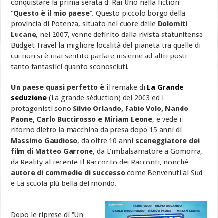
conquistare la prima serata di Rai Uno nella fiction
“
Questo è il mio paese
”. Questo piccolo borgo della
provincia di Potenza, situato nel cuore delle
Dolomiti
Lucane
, nel 2007, venne definito dalla rivista statunitense
Budget Travel la migliore località del pianeta tra quelle di
cui non si è mai sentito parlare insieme ad altri posti
tanto fantastici quanto sconosciuti.
Un paese quasi perfetto è il
remake di
La Grande
seduzione
(La grande séduction) del 2003 ed i
protagonisti sono
Silvio Orlando, Fabio Volo, Nando
Paone, Carlo Buccirosso e Miriam Leone
, e vede il
ritorno dietro la macchina da presa dopo 15 anni di
Massimo Gaudioso
, da oltre 10 anni
sceneggiatore dei
film di Matteo Garrone
, da L’imbalsamatore a Gomorra,
da Reality al recente Il Racconto dei Racconti, nonché
autore di commedie di successo
come Benvenuti al Sud
e La scuola più bella del mondo.
Dopo le riprese di “Un