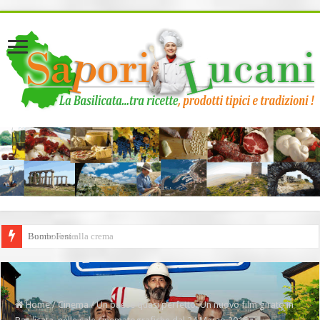
page contents
Buone Feste
Home
/
Cinema
/
Un paese quasi perfetto: Un nuovo film girato in