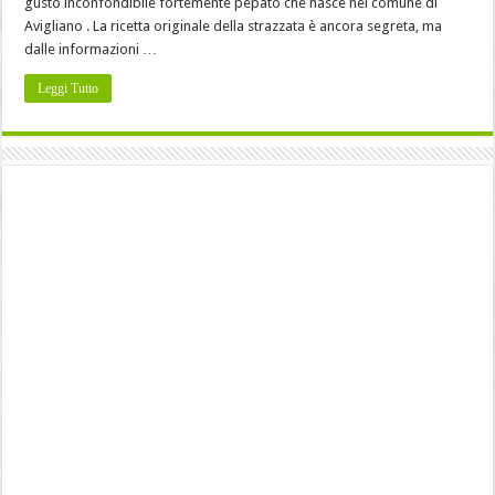
gusto inconfondibile fortemente pepato che nasce nel comune di
Avigliano . La ricetta originale della strazzata è ancora segreta, ma
dalle informazioni …
Leggi Tutto