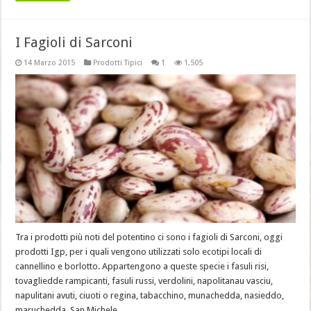
I Fagioli di Sarconi
14 Marzo 2015
Prodotti Tipici
1
1,505
Tra i prodotti più noti del potentino ci sono i fagioli di Sarconi, oggi
prodotti Igp, per i quali vengono utilizzati solo ecotipi locali di
cannellino e borlotto. Appartengono a queste specie i fasuli risi,
tovagliedde rampicanti, fasuli russi, verdolini, napolitanau vasciu,
napulitani avuti, ciuoti o regina, tabacchino, munachedda, nasieddo,
maruchedda, San Michele, …