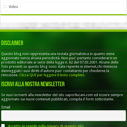
Video
Disclaimer
Questo blog non rappresenta una testata giornalistica in quanto viene
aggiornato senza alcuna periodicità. Non puo' pertanto considerarsi un
prodotto editoriale ai sensi della legge n. 62 del 07.03.2001. Alcune delle
foto presenti su questo blog sono state reperite in internet,chi ritenesse
danneggiati i suoi diritti d'autore puo' contattarmi per chiederne la
rimozione.
Clicca QUI per leggere il testo completo.
Iscrivi alla nostra Newsletter
Se vuoi iscriverti alla newsletter del sito saporilucani.com ed essere sempre
aggiornato sui nuovi contenuti pubblicati, compila il form sottostante.
Email
Accetto le regole sulla privacy di questo sito