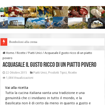
Bomboloni alla crema
Buone Feste
Home
/
Ricette
/
Piatti Unici
/
Acquasale il gusto ricco di un piatto
povero
Acquasale il gusto ricco di un piatto povero
22 Ottobre 2015
Piatti Unici
,
Prodotti Tipici
,
Ricette
1,084 Visualizzazioni
Vai alla ricetta
Tutta la cucina italiana vanta una tradizione e una
genuinità che ci invidiano in tutto il mondo, e la
Basilicata non è di certo da meno in quanto a gusto e