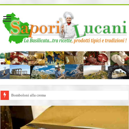
page contents
Bomboloni alla crema
Buone Feste