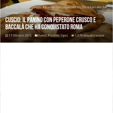
Home
/
Eventi
/
Cuscio: il panino con peperone crusco e baccalà che
ha conquistato Roma
Cuscio: il panino con peperone crusco e
baccalà che ha conquistato Roma
17 Ottobre 2015
Eventi
,
Prodotti Tipici
1,070 Visualizzazioni