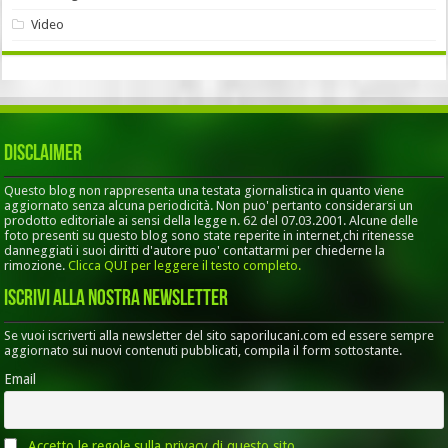
Video
Disclaimer
Questo blog non rappresenta una testata giornalistica in quanto viene
aggiornato senza alcuna periodicità. Non puo' pertanto considerarsi un
prodotto editoriale ai sensi della legge n. 62 del 07.03.2001. Alcune delle
foto presenti su questo blog sono state reperite in internet,chi ritenesse
danneggiati i suoi diritti d'autore puo' contattarmi per chiederne la
rimozione.
Clicca QUI per leggere il testo completo.
Iscrivi alla nostra Newsletter
Se vuoi iscriverti alla newsletter del sito saporilucani.com ed essere sempre
aggiornato sui nuovi contenuti pubblicati, compila il form sottostante.
Email
Accetto le regole sulla privacy di questo sito