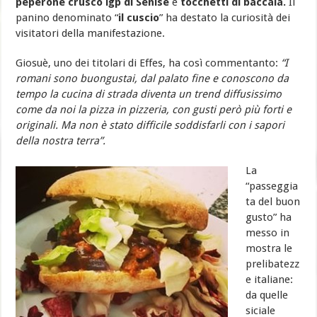
peperone crusco igp di Senise
e
tocchetti di baccalà.
Il
panino denominato “
il cuscio
” ha destato la curiosità dei
visitatori della manifestazione.
Giosuè, uno dei titolari di Effes, ha così commentanto:
“I
romani sono buongustai,
dal palato fine e conoscono da
tempo la cucina di strada diventa un trend diffusissimo
come da noi la pizza in pizzeria, con gusti però più forti e
originali. Ma non è stato difficile soddisfarli con i sapori
della nostra terra”.
La
“passeggia
ta del buon
gusto” ha
messo in
mostra le
prelibatezz
e italiane:
da quelle
siciale