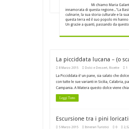
Baccalà con i peperoni 
Mi chiamo Maria Galant
innamorata di questa regione..."La Basil
È DELLA BASILICATA
culinarie, la sua storia culturale e la 
Costine di maiale con pe
questa terra ed il suo popolo mi hanno c
Un grazie a quanti, passando da questo 
A Nova Siri si rinnova
La picciddata lucana – (o s
8 Marzo 2015
Dolci e Dessert
,
Ricette
1
La Picciddata è’ un pane, sia salato che dolce
con tutte le sue varianti in Sicilia, Calabria, 
Campania. A Matera questo dolce viene chiam
Leggi Tutto
Escursione tra i pini loricat
5 Marzo 2015
Itinerari Turistici
0
2,5