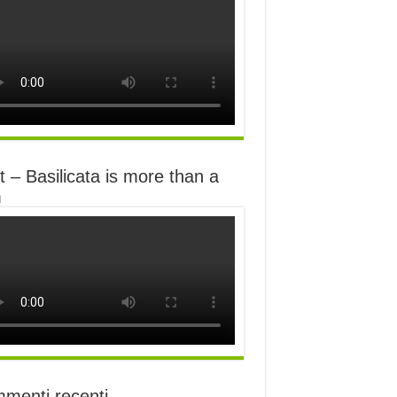
 – Basilicata is more than a
m
menti recenti