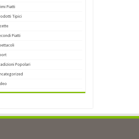
imi Piatti
rodotti Tipici
icette
econdi Piatti
pettacoli
port
radizioni Popolari
ncategorized
ideo