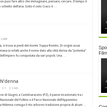
non puoi fare altro che immaginare, pensare, cercare. Il tempo è
 schietto dell’aria. Sotto il cielo Craco è …
3,089
a, si trova ai piedi del monte Toppa Romito. Di origini assai
Spot
na (e infatti anche il nome dato alla città deriva da “potentia”
Fil
 dell’impero fu conquistata da vari popoli. Una …
a N’denna
1
1,345
ese di Giugno a Castelsaraceno (PZ), il paese incastonato tra i
o Nazionale del Pollino e il Parco Nazionale dell’Appennino
a Ndenna coniuga il rito arboreo tradizione propria di alcuni …
Com