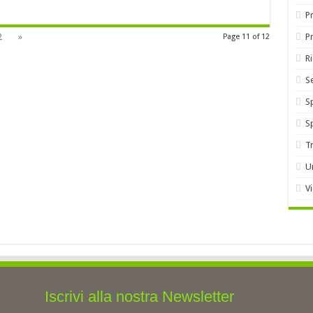
Pr
2
»
P
Page 11 of 12
R
S
S
S
T
U
V
Iscrivi alla nostra Newsletter