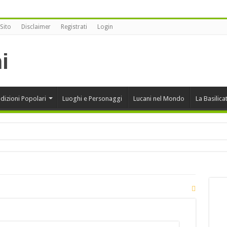
Sito
Disclaimer
Registrati
Login
dizioni Popolari
Luoghi e Personaggi
Lucani nel Mondo
La Basilica
onansegna vince alla XII edizione di Sherbeth Festival 2020
rcini