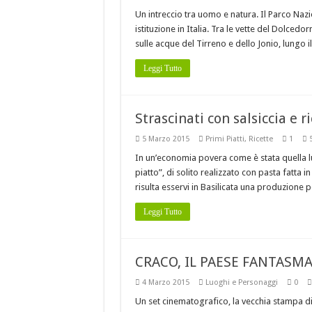
Un intreccio tra uomo e natura. Il Parco Nazi
istituzione in Italia. Tra le vette del Dolced
sulle acque del Tirreno e dello Jonio, lung
Leggi Tutto
Strascinati con salsiccia e r
5 Marzo 2015
Primi Piatti
,
Ricette
1
In un’economia povera come è stata quella 
piatto”, di solito realizzato con pasta fatta
risulta esservi in Basilicata una produzione p
Leggi Tutto
CRACO, IL PAESE FANTASM
4 Marzo 2015
Luoghi e Personaggi
0
Un set cinematografico, la vecchia stampa di 