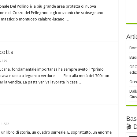
onale Del Pollino è la più grande area protetta di nuova
orme e di Cozzo del Pellegrino e gli orizzonti che si disegnano
o il massiccio montuoso calabro-lucano …
Arti
Bomb
icotta
Buon
5,279
ORO 
lucana, fondamentale importanza ha sempre avuto il “primo
ediz
 in casa e unita a legumi o verdure…… Fino alla metà del 700 non
Orec
er la vendita. La pasta veniva lavorata in casa …
Dall
Gius
A
Basi
1,522
🎬 
un libro di storia, un quadro surreale. E, soprattutto, un enorme