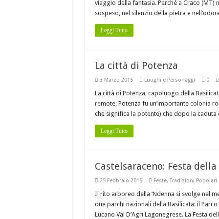
viaggio della fantasia. Perché a Craco (MT) 
sospeso, nel silenzio della pietra e nell’odore
Leggi Tutto
La città di Potenza
3 Marzo 2015
Luoghi e Personaggi
0
La città di Potenza, capoluogo della Basilicat
remote, Potenza fu un’importante colonia roma
che significa la potente) che dopo la caduta
Leggi Tutto
Castelsaraceno: Festa dell
25 Febbraio 2015
Feste
,
Tradizioni Popolari
Il rito arboreo della ‘Ndenna si svolge nel m
due parchi nazionali della Basilicata: il Parc
Lucano Val D’Agri Lagonegrese. La Festa dell