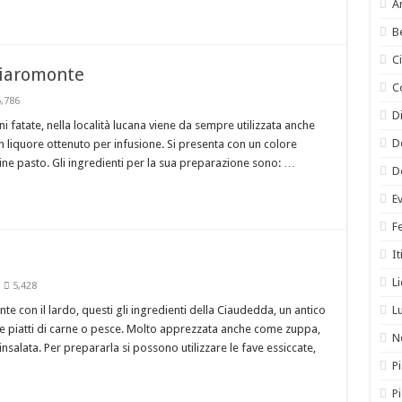
A
B
C
hiaromonte
C
,786
Di
i fatate, nella località lucana viene da sempre utilizzata anche
D
un liquore ottenuto per infusione. Si presenta con un colore
fine pasto. Gli ingredienti per la sua preparazione sono: …
D
E
F
It
L
5,428
te con il lardo, questi gli ingredienti della Ciaudedda, un antico
L
piatti di carne o pesce. Molto apprezzata anche come zuppa,
N
nsalata. Per prepararla si possono utilizzare le fave essiccate,
Pi
P