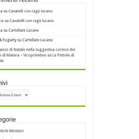
ia
su
Cavatelli con ragù lucano
co
su
Cavatelli con ragù lucano
ia
su
Cartellate Lucane
k Fogarty
su
Cartellate Lucane
ranzo di Natale nella suggestiva cornice dei
i di Matera – Vicoprimitivo
su
Le Pettole di
le
ivi
ivi
egorie
ntichi Mestieri