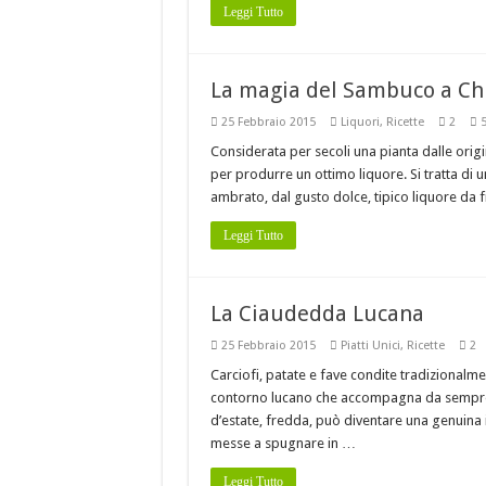
Leggi Tutto
La magia del Sambuco a C
25 Febbraio 2015
Liquori
,
Ricette
2
5
Considerata per secoli una pianta dalle origin
per produrre un ottimo liquore. Si tratta di 
ambrato, dal gusto dolce, tipico liquore da 
Leggi Tutto
La Ciaudedda Lucana
25 Febbraio 2015
Piatti Unici
,
Ricette
2
Carciofi, patate e fave condite tradizionalmen
contorno lucano che accompagna da sempre 
d’estate, fredda, può diventare una genuina i
messe a spugnare in …
Leggi Tutto