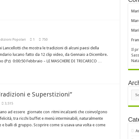
Mar
Mar
Mar
adizioni Popolari
1
750
Fran
ancellotti che mostra le tradizioni di alcuni paesi della
Il p
alendario lucano fatto da 12 clip video, da Gennaio a Dicembre.
Sass
Nata
o (Pz) 0:00:50 Febbraio – LE MASCHERE DI TRICARICO …
Arch
Arch
radizioni e Superstizioni”
3,515
uano ad essere giornate con ritmi incalzanti che coinvolgono
elicità, tra ricchi buffet e menù interminabili, naturalmente
Cat
e balli di gruppo. Scoprire come si usava una volta e come
A