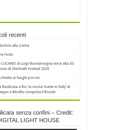
coli recenti
oloni alla crema
e Feste
LUCANO di Luigi Buonansegna vince alla XII
ione di Sherbeth Festival 2020
chiette ai funghi porcini
a Basilicata a Rio: la cucina ‘made in Italy’ di
eppe e Mirella conquista il Brasile
licata senza confini – Credit:
DIGITAL LIGHT HOUSE