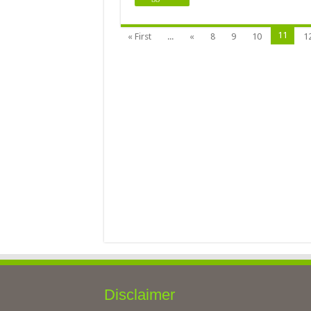
11
« First
...
«
8
9
10
1
Disclaimer