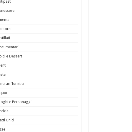
ntipasti
enessere
inema
ontorni
stillati
ocumentari
olci e Dessert
venti
este
inerari Turistici
iquori
uoghi e Personaggi
otizie
atti Unici
izze