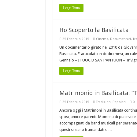
Leggi Tutto
Ho Scoperto la Basilicata
25 Febbraio 2015
Cinema
,
Documentari
,
Tr
Un documentario girato nel 2010 da Giovanni L
Basilicata. E’ articolato in dodici mesi, un c
Gennaio – I FUOC D SANT’ANTUON – Trivign
Leggi Tutto
Matrimonio in Basilicata: “T
25 Febbraio 2015
Tradizioni Popolari
0
Ancora oggi i Matrimoni in Basilicata contin
sposi, amici e parenti. Momenti di piacevole f
accompagnati da band musicali per serenate 
questi si siano tramandati e …