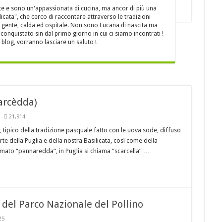
cruschi
e e sono un'appassionata di cucina, ma ancor di più una
icata", che cerco di raccontare attraverso le tradizioni
 LA MIGLIORE CUCINA REGIONALE D’ITALIA !
sua gente, calda ed ospitale. Non sono Lucana di nascita ma
peroni rossi sott’aceto
onquistato sin dal primo giorno in cui ci siamo incontrati !
blog, vorranno lasciare un saluto !
 l’appuntamento con “Cinemadamare” dal 4 al 11 Agosto
carcèdda)
21,914
, tipico della tradizione pasquale fatto con le uova sode, diffuso
parte della Puglia e della nostra Basilicata, così come della
ato “pannaredda“, in Puglia si chiama “scarcella” …
i del Parco Nazionale del Pollino
25