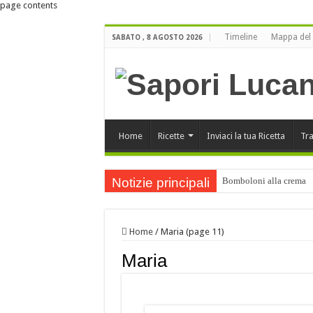
page contents
Timeline
Mappa del 
SABATO , 8 AGOSTO 2026
Home
Ricette
Inviaci la tua Ricetta
Tra
Notizie principali
Bomboloni alla crema
Buone Feste
ORO LUCANO di Luigi Bu
Home
/
Maria (page 11)
Orecchiette ai funghi po
Maria
Buone Feste !!!
Cartellate Lucane