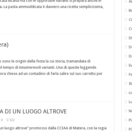
ata lucana ma con le opportune varianti si prepara anche in
A
lia. La pasta ammuddicata è davvero una ricetta semplicissima,
B
C
C
Di
ra)
D
D
ono le origini della festa la cui storia, tramandata di
E
col tempo di innumerevoli varianti. Una di queste leggende
ra chiese ad un contadino di farla salire sul suo carretto per
F
It
L
L
NA DI UN LUOGO ALTROVE
N
Pi
0
322
’un luogo altrove” promosso dalla CCIAA di Matera, con la regia
P