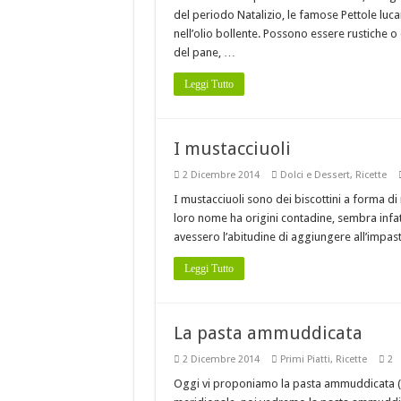
del periodo Natalizio, le famose Pettole lucan
nell’olio bollente. Possono essere rustiche o
del pane, …
Leggi Tutto
I mustacciuoli
2 Dicembre 2014
Dolci e Dessert
,
Ricette
I mustacciuoli sono dei biscottini a forma di
loro nome ha origini contadine, sembra infatti
avessero l’abitudine di aggiungere all’impas
Leggi Tutto
La pasta ammuddicata
2 Dicembre 2014
Primi Piatti
,
Ricette
2
Oggi vi proponiamo la pasta ammuddicata (mo