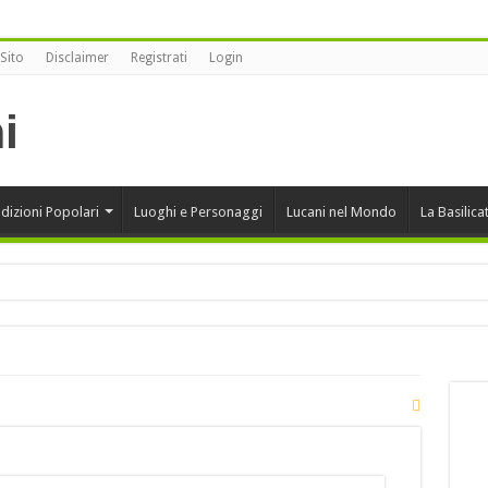
Sito
Disclaimer
Registrati
Login
dizioni Popolari
Luoghi e Personaggi
Lucani nel Mondo
La Basilica
onansegna vince alla XII edizione di Sherbeth Festival 2020
rcini