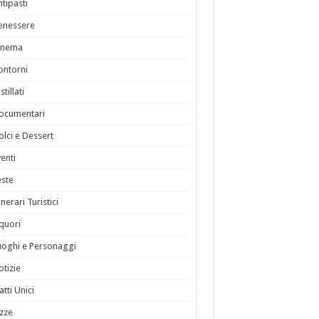
ntipasti
enessere
inema
ontorni
stillati
ocumentari
olci e Dessert
venti
este
inerari Turistici
iquori
uoghi e Personaggi
otizie
atti Unici
izze