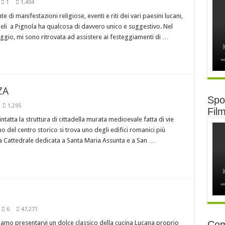
1
1,404
e di manifestazioni religiose, eventi e riti dei vari paesini lucani,
li a Pignola ha qualcosa di davvero unico e suggestivo. Nel
gio, mi sono ritrovata ad assistere ai festeggiamenti di …
ZA
Spot
1,295
Fil
ntatta la struttura di cittadella murata medioevale fatta di vie
rno del centro storico si trova uno degli edifici romanici più
 la Cattedrale dedicata a Santa Maria Assunta e a San …
6
47,271
iamo presentarvi un dolce classico della cucina Lucana proprio
Com