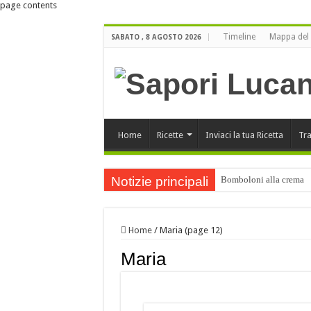
page contents
Timeline
Mappa del 
SABATO , 8 AGOSTO 2026
Home
Ricette
Inviaci la tua Ricetta
Tra
Notizie principali
Bomboloni alla crema
Buone Feste
ORO LUCANO di Luigi Bu
Home
/
Maria (page 12)
Orecchiette ai funghi po
Maria
Buone Feste !!!
Cartellate Lucane