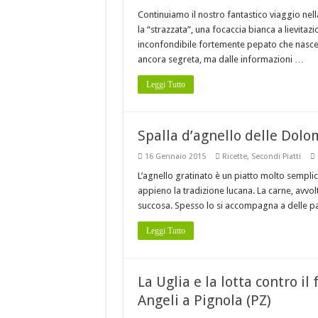
Continuiamo il nostro fantastico viaggio nella
la “strazzata”, una focaccia bianca a lievitaz
inconfondibile fortemente pepato che nasce ne
ancora segreta, ma dalle informazioni …
Leggi Tutto
Spalla d’agnello delle Dolo
16 Gennaio 2015
Ricette
,
Secondi Piatti
L’agnello gratinato è un piatto molto semplic
appieno la tradizione lucana. La carne, avvol
succosa. Spesso lo si accompagna a delle pat
Leggi Tutto
La Uglia e la lotta contro il
Angeli a Pignola (PZ)