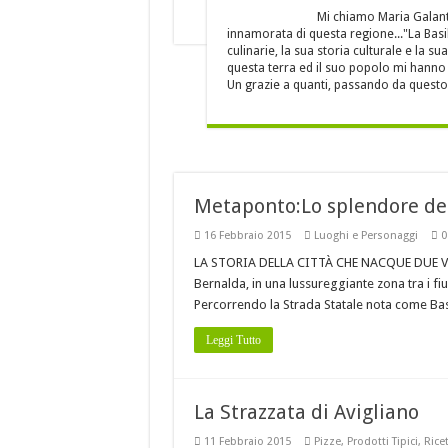
Baccalà con i peperoni 
Mi chiamo Maria Galant
innamorata di questa regione..."La Basil
È DELLA BASILICATA
culinarie, la sua storia culturale e la 
Costine di maiale con pe
questa terra ed il suo popolo mi hanno c
Un grazie a quanti, passando da questo 
A Nova Siri si rinnova
Metaponto:Lo splendore della
16 Febbraio 2015
Luoghi e Personaggi
0
LA STORIA DELLA CITTÀ CHE NACQUE DUE VOLTE 
Bernalda, in una lussureggiante zona tra i f
Percorrendo la Strada Statale nota come Base
Leggi Tutto
La Strazzata di Avigliano
11 Febbraio 2015
Pizze
,
Prodotti Tipici
,
Rice