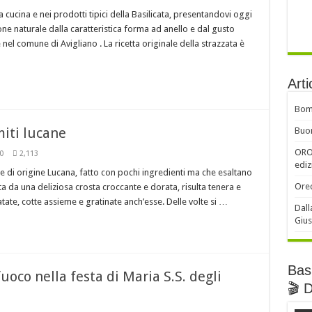
 cucina e nei prodotti tipici della Basilicata, presentandovi oggi
ione naturale dalla caratteristica forma ad anello e dal gusto
l comune di Avigliano . La ricetta originale della strazzata è
Arti
Bomb
miti lucane
Buon
ORO 
0
2,113
ediz
e di origine Lucana, fatto con pochi ingredienti ma che esaltano
Orec
ta da una deliziosa crosta croccante e dorata, risulta tenera e
ate, cotte assieme e gratinate anch’esse. Delle volte si …
Dall
Gius
Basi
 fuoco nella festa di Maria S.S. degli
🎬 