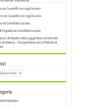
ia
su
Cavatelli con ragù lucano
co
su
Cavatelli con ragù lucano
ia
su
Cartellate Lucane
k Fogarty
su
Cartellate Lucane
ranzo di Natale nella suggestiva cornice dei
i di Matera – Vicoprimitivo
su
Le Pettole di
le
ivi
ivi
egorie
ntichi Mestieri