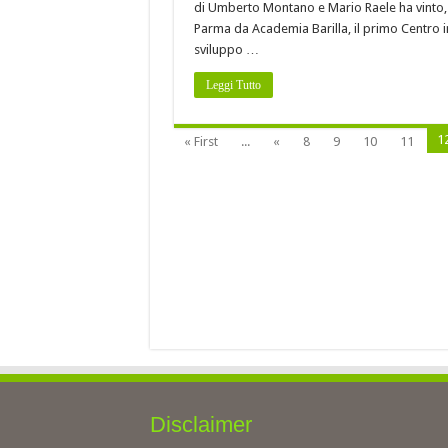
di Umberto Montano e Mario Raele ha vinto, 
Parma da Academia Barilla, il primo Centro i
sviluppo …
Leggi Tutto
1
« First
...
«
8
9
10
11
Disclaimer