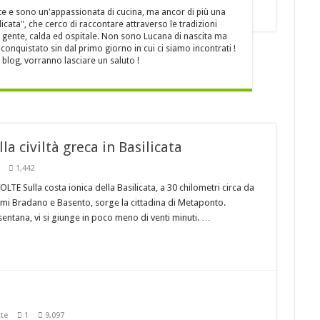
cruschi
e e sono un'appassionata di cucina, ma ancor di più una
icata", che cerco di raccontare attraverso le tradizioni
 LA MIGLIORE CUCINA REGIONALE D’ITALIA !
sua gente, calda ed ospitale. Non sono Lucana di nascita ma
peroni rossi sott’aceto
onquistato sin dal primo giorno in cui ci siamo incontrati !
blog, vorranno lasciare un saluto !
 l’appuntamento con “Cinemadamare” dal 4 al 11 Agosto
 civiltà greca in Basilicata
1,442
Sulla costa ionica della Basilicata, a 30 chilometri circa da
iumi Bradano e Basento, sorge la cittadina di Metaponto.
ntana, vi si giunge in poco meno di venti minuti. …
tte
1
9,097