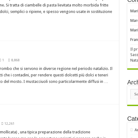
e. Si tratta di ciambelle di pasta lievitata molto morbida fritte
Mar
 dolci, semplici o ripiene, e spesso vengono usate in sostituzione
Mar
Mar
Fran
Il p
Sass
Nata
1
8,868
 rombo che si servono in diverse regione nel periodo natalizio. Il
 che i contadini, per rendere questi dolcetti più dolci e teneri
Arch
to del mosto. I mustacciuoli sono particolarmente diffusi in …
Arch
Cat
12,261
A
llicata) , una tipica preparazione della tradizione