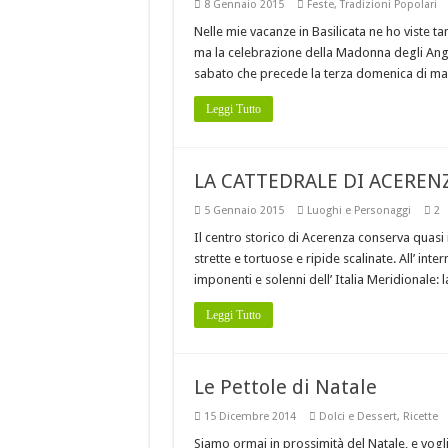
8 Gennaio 2015
Feste
,
Tradizioni Popolari
Nelle mie vacanze in Basilicata ne ho viste tant
ma la celebrazione della Madonna degli Ange
sabato che precede la terza domenica di mag
Leggi Tutto
LA CATTEDRALE DI ACEREN
5 Gennaio 2015
Luoghi e Personaggi
2
Il centro storico di Acerenza conserva quasi i
strette e tortuose e ripide scalinate. All’ inte
imponenti e solenni dell’ Italia Meridionale:
Leggi Tutto
Le Pettole di Natale
15 Dicembre 2014
Dolci e Dessert
,
Ricette
Siamo ormai in prossimità del Natale, e vogl