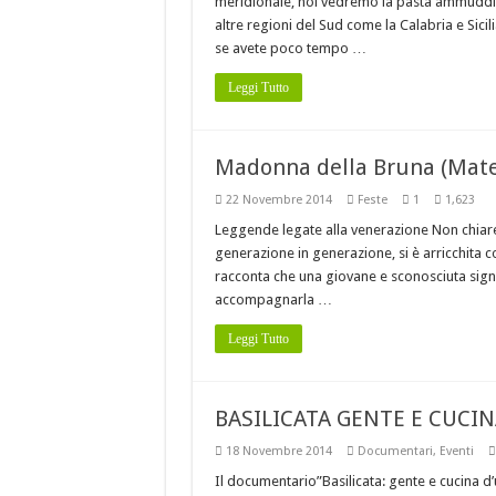
meridionale, noi vedremo la pasta ammuddic
altre regioni del Sud come la Calabria e Sici
se avete poco tempo …
Leggi Tutto
Madonna della Bruna (Mate
22 Novembre 2014
Feste
1
1,623
Leggende legate alla venerazione Non chiare s
generazione in generazione, si è arricchita 
racconta che una giovane e sconosciuta signo
accompagnarla …
Leggi Tutto
BASILICATA GENTE E CUCI
18 Novembre 2014
Documentari
,
Eventi
Il documentario”Basilicata: gente e cucina d