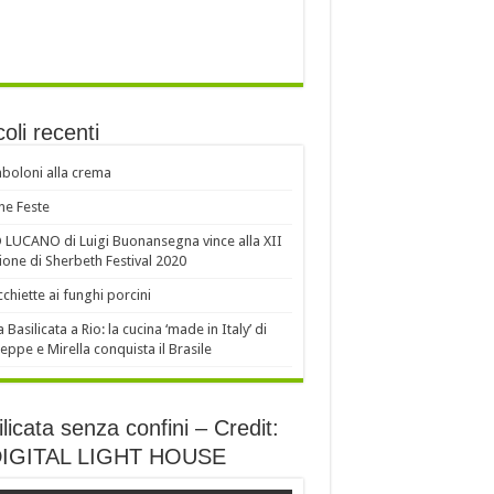
coli recenti
oloni alla crema
e Feste
LUCANO di Luigi Buonansegna vince alla XII
ione di Sherbeth Festival 2020
chiette ai funghi porcini
a Basilicata a Rio: la cucina ‘made in Italy’ di
eppe e Mirella conquista il Brasile
licata senza confini – Credit:
DIGITAL LIGHT HOUSE