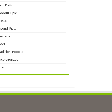
imi Piatti
rodotti Tipici
icette
econdi Piatti
pettacoli
port
radizioni Popolari
ncategorized
ideo