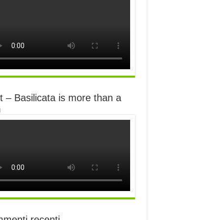
 – Basilicata is more than a
m
menti recenti