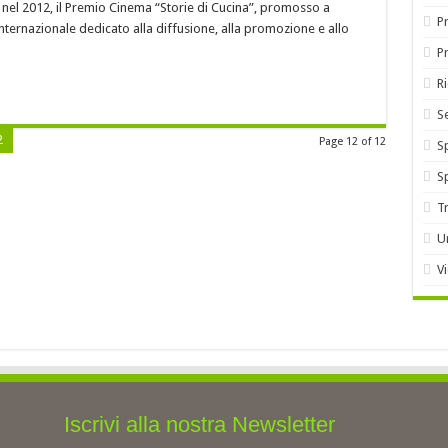
nel 2012, il Premio Cinema “Storie di Cucina”, promosso a
Pr
nternazionale dedicato alla diffusione, alla promozione e allo
P
R
S
2
Page 12 of 12
S
S
T
U
V
Iscrivi alla nostra Newsletter