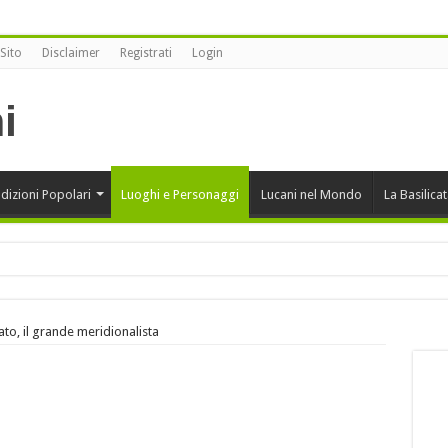
Sito
Disclaimer
Registrati
Login
dizioni Popolari
Luoghi e Personaggi
Lucani nel Mondo
La Basilica
onansegna vince alla XII edizione di Sherbeth Festival 2020
ato, il grande meridionalista
rcini