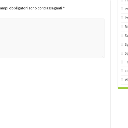
P
campi obbligatori sono contrassegnati
*
Pr
P
R
S
S
S
T
U
V