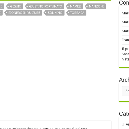
Com
II
GESUITI
GIUSTINO FORTUNATO
MAMELI
MANZONI
I
RIONERO IN VULTURE
SONNINO
TORRACA
Mar
Mar
Mar
Fran
Il p
Sass
Nata
Arch
Arch
Cat
A