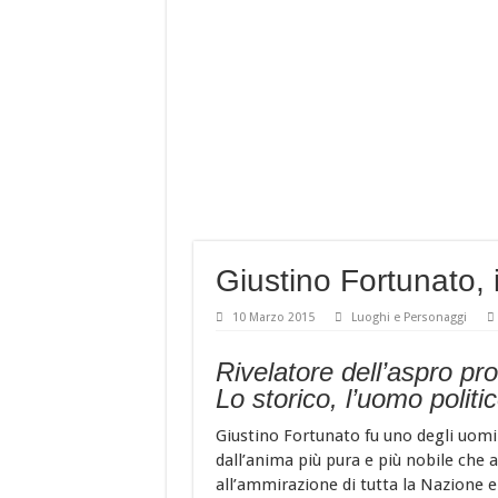
Baccalà con i peperoni 
È DELLA BASILICATA
Costine di maiale con pe
A Nova Siri si rinnova
Giustino Fortunato, 
10 Marzo 2015
Luoghi e Personaggi
Rivelatore dell’aspro p
Lo storico, l’uomo politi
Giustino Fortunato fu uno degli uomini
dall’anima più pura e più nobile che a
all’ammirazione di tutta la Nazione e