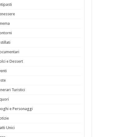
ntipasti
enessere
inema
ontorni
stillati
ocumentari
olci e Dessert
venti
este
inerari Turistici
iquori
uoghi e Personaggi
otizie
atti Unici