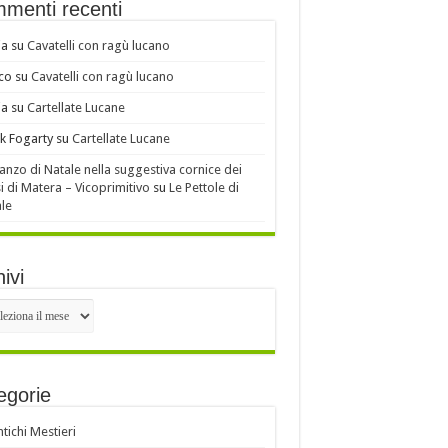
menti recenti
ia
su
Cavatelli con ragù lucano
co
su
Cavatelli con ragù lucano
ia
su
Cartellate Lucane
k Fogarty
su
Cartellate Lucane
ranzo di Natale nella suggestiva cornice dei
i di Matera – Vicoprimitivo
su
Le Pettole di
le
ivi
ivi
egorie
ntichi Mestieri