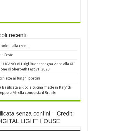
coli recenti
oloni alla crema
e Feste
LUCANO di Luigi Buonansegna vince alla XII
ione di Sherbeth Festival 2020
chiette ai funghi porcini
a Basilicata a Rio: la cucina ‘made in Italy’ di
eppe e Mirella conquista il Brasile
licata senza confini – Credit:
DIGITAL LIGHT HOUSE