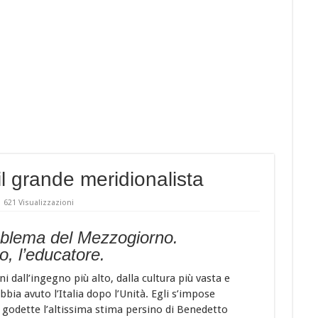
cruschi
 LA MIGLIORE CUCINA REGIONALE D’ITALIA !
peroni rossi sott’aceto
 l’appuntamento con “Cinemadamare” dal 4 al 11 Agosto
il grande meridionalista
621 Visualizzazioni
roblema del Mezzogiorno.
co, l’educatore.
 dall’ingegno più alto, dalla cultura più vasta e
bbia avuto l’Italia dopo l’Unità. Egli s’impose
 godette l’altissima stima persino di Benedetto