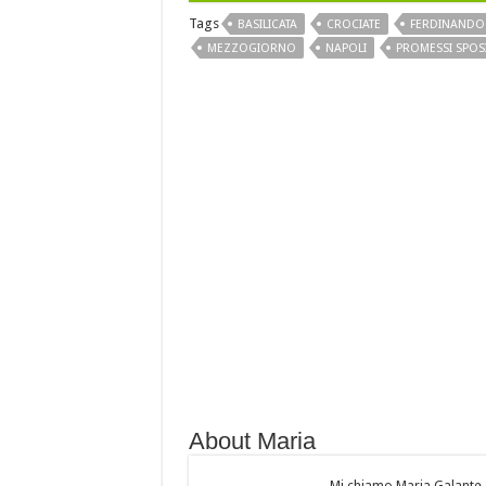
Tags
BASILICATA
CROCIATE
FERDINANDO 
MEZZOGIORNO
NAPOLI
PROMESSI SPOS
About Maria