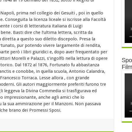
o 1848 al 19 Gennaio del 1852, sotto il Regno di
Napoli, prima nel collegio dei Gesuiti , poi in quello
e. Conseguita la licenza liceale si iscrisse alla Facoltà
 i corsi di letteratura italiana di Luigi
 bene. Basti dire che l’ultima lettera, scritta da
 diretta a questo suo diletto discepolo. Presa la
rtunato, pur potendo vivere largamente di rendita,
arte però i libri giuridici e, dopo aver frequentato per
ttori Morelli e Palazzi, s’ingolfò nella lettura di opere
Spot
 storico. Dal 1872 al 1876, Fortunato fu abbastanza
Fil
Sanctis e conobbe, in quella scuola, Antonio Calandra,
Francesco Torraca. Lesse allora , con grande
 moderni. Gli autori maggiormente preferiti furono tre
i leggeva la Divina Commedia si trasfigurava ed
odo impressionante, anche agli amici che lo
fu la sua ammirazione per il Manzoni. Non passava
alche brano dei Promessi Sposi.