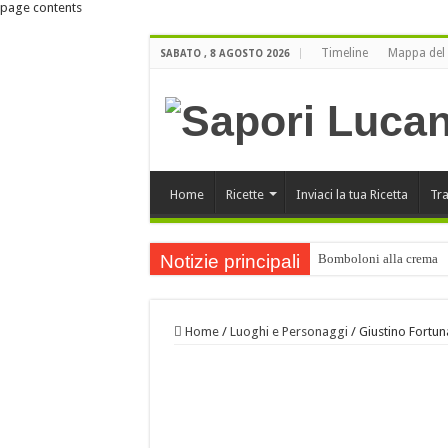
page contents
Timeline
Mappa del 
SABATO , 8 AGOSTO 2026
Home
Ricette
Inviaci la tua Ricetta
Tra
Notizie principali
Bomboloni alla crema
Buone Feste
ORO LUCANO di Luigi Bu
Home
/
Luoghi e Personaggi
/
Giustino Fortun
Orecchiette ai funghi po
Buone Feste !!!
Cartellate Lucane