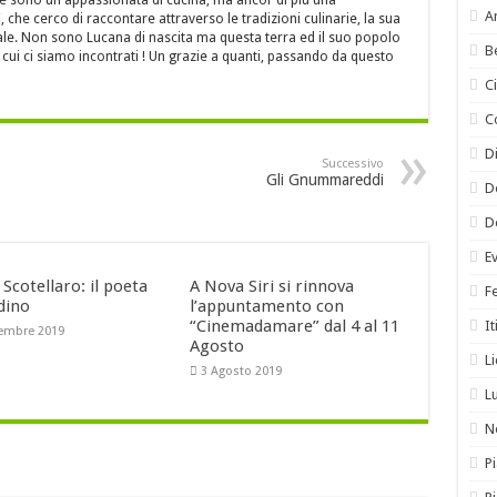
e sono un'appassionata di cucina, ma ancor di più una
A
 che cerco di raccontare attraverso le tradizioni culinarie, la sua
itale. Non sono Lucana di nascita ma questa terra ed il suo popolo
B
cui ci siamo incontrati ! Un grazie a quanti, passando da questo
C
C
Di
Successivo
Gli Gnummareddi
D
D
E
Scotellaro: il poeta
A Nova Siri si rinnova
F
dino
l’appuntamento con
“Cinemadamare” dal 4 al 11
It
tembre 2019
Agosto
L
3 Agosto 2019
L
N
Pi