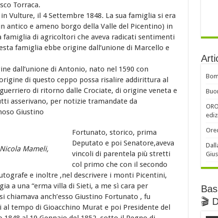
esco Torraca.
n Vulture, il 4 Settembre 1848. La sua famiglia si era
(un antico e ameno borgo della Valle del Picentino) in
a famiglia di agricoltori che aveva radicati sentimenti
esta famiglia ebbe origine dall’unione di Marcello e
Arti
ne dall’unione di Antonio, nato nel 1590 con
Bomb
rigine di questo ceppo possa risalire addirittura al
guerriero di ritorno dalle Crociate, di origine veneta e
Buon
tti asserivano, per notizie tramandate da
ORO 
amoso Giustino
ediz
Orec
Fortunato, storico, prima
Deputato e poi Senatore,aveva
Dall
 Nicola Mameli,
vincoli di parentela più stretti
Gius
col primo che con il secondo
tografe e inoltre ,nel descrivere i monti Picentini,
a a una “erma villa di Sieti, a me sì cara per
Basi
si chiamava anch’esso Giustino Fortunato , fu
🎬 
i al tempo di Gioacchino Murat e poi Presidente del