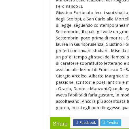
Ministero della reazione, dal 7 Agost
Ferdinando II.
Giustino Fortunato fece i suoi studi a 
degli Scolopi, a San Carlo alle Mortell
di legge, seguendo contemporaneamente
Settembrini, il quale gli volle un gran
Settembrini poco prima di morire , fu
laurea in Giurisprudenza, Giustino Fo
preferì continuare studiare. Mise da p
un po’ di tempo gli studi dei famosi pi
di carattere soprattutto letterario e
assiduo alle lezioni di Francesco De 
Giorgio Arcoleo, Alberto Marghieri e 
passione, scrittori e poeti antichi e
: Orazio, Dante e Manzoni.Quando egl
aveva l’abilità di farla gustare, in m
ascoltavano. Ancora più accentuata 
giorno, in cui egli non rileggesse qu
Facebook
Twitter
Share