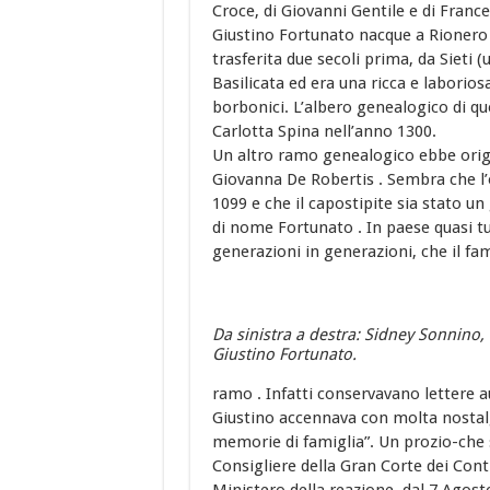
Croce, di Giovanni Gentile e di Franc
Giustino Fortunato nacque a Rionero i
trasferita due secoli prima, da Sieti 
Basilicata ed era una ricca e laborios
borbonici. L’albero genealogico di qu
Carlotta Spina nell’anno 1300.
Un altro ramo genealogico ebbe origi
Giovanna De Robertis . Sembra che l’o
1099 e che il capostipite sia stato un 
di nome Fortunato . In paese quasi tu
generazioni in generazioni, che il f
Da sinistra a destra: Sidney Sonnino,
Giustino Fortunato.
ramo . Infatti conservavano lettere au
Giustino accennava con molta nostalgi
memorie di famiglia”. Un prozio-che 
Consigliere della Gran Corte dei Cont