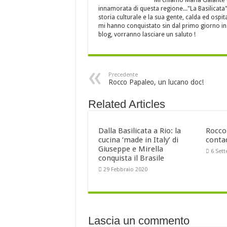
Mi chiamo Maria Galante 
innamorata di questa regione..."La Basilicata",
storia culturale e la sua gente, calda ed osp
mi hanno conquistato sin dal primo giorno in 
blog, vorranno lasciare un saluto !
Precedente
Rocco Papaleo, un lucano doc!
Related Articles
Dalla Basilicata a Rio: la
Rocco 
cucina ‘made in Italy’ di
conta
Giuseppe e Mirella
6 Set
conquista il Brasile
29 Febbraio 2020
Lascia un commento