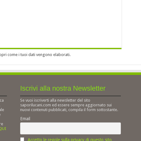
opri come i tuoi dati vengono elaborati
.
Iscrivi alla nostra Newsletter
ca
Se vuoi iscriverti alla newsletter del sito
.
saporilucani.com ed essere sempre aggiornato sui
ale
nuovi contenuti pubblicati, compila il form sottostante.
e
Email
re
 QUI
Accetto le regole sulla privacy di questo sito