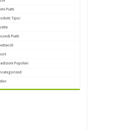
izze
imi Piatti
rodotti Tipici
icette
econdi Piatti
pettacoli
port
radizioni Popolari
ncategorized
ideo