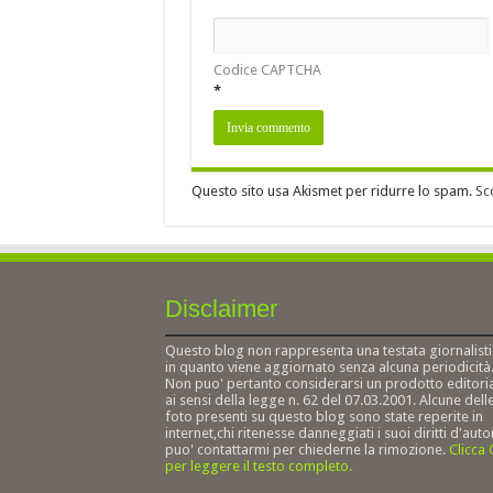
Codice CAPTCHA
*
Questo sito usa Akismet per ridurre lo spam.
Sc
Disclaimer
Questo blog non rappresenta una testata giornalisti
in quanto viene aggiornato senza alcuna periodicità
Non puo' pertanto considerarsi un prodotto editori
ai sensi della legge n. 62 del 07.03.2001. Alcune dell
foto presenti su questo blog sono state reperite in
internet,chi ritenesse danneggiati i suoi diritti d'auto
puo' contattarmi per chiederne la rimozione.
Clicca
per leggere il testo completo.